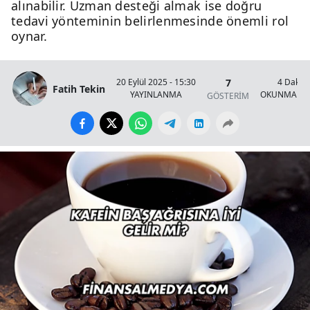
alınabilir. Uzman desteği almak ise doğru
tedavi yönteminin belirlenmesinde önemli rol
oynar.
7
20 Eylül 2025 - 15:30
4 Dakik
Fatih Tekin
YAYINLANMA
OKUNMA SÜ
GÖSTERİM