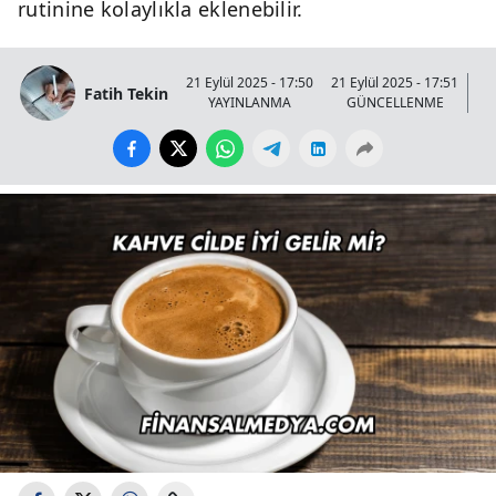
rutinine kolaylıkla eklenebilir.
21 Eylül 2025 - 17:50
21 Eylül 2025 - 17:51
Fatih Tekin
YAYINLANMA
GÜNCELLENME
GÖ