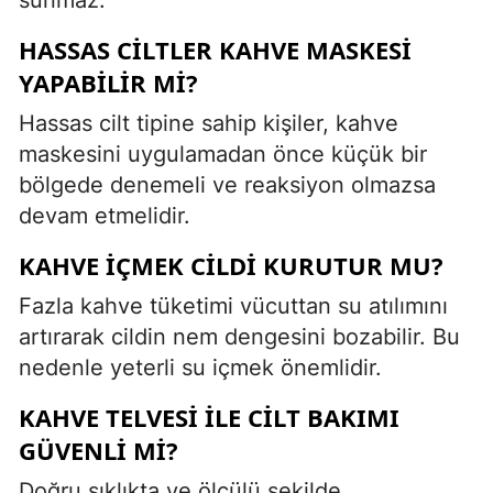
HASSAS CILTLER KAHVE MASKESI
YAPABILIR MI?
Hassas cilt tipine sahip kişiler, kahve
maskesini uygulamadan önce küçük bir
bölgede denemeli ve reaksiyon olmazsa
devam etmelidir.
KAHVE IÇMEK CILDI KURUTUR MU?
Fazla kahve tüketimi vücuttan su atılımını
artırarak cildin nem dengesini bozabilir. Bu
nedenle yeterli su içmek önemlidir.
KAHVE TELVESI ILE CILT BAKIMI
GÜVENLI MI?
Doğru sıklıkta ve ölçülü şekilde