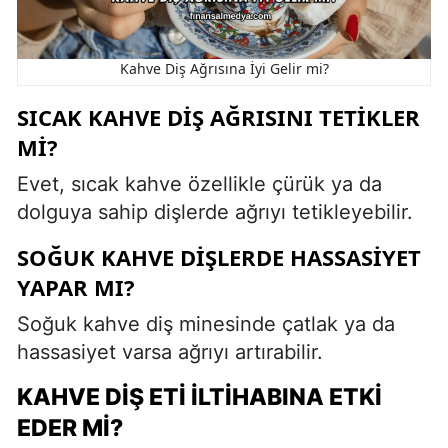
Kahve Diş Ağrısına İyi Gelir mi?
SICAK KAHVE DIŞ AĞRISINI TETIKLER
MI?
Evet, sıcak kahve özellikle çürük ya da
dolguya sahip dişlerde ağrıyı tetikleyebilir.
SOĞUK KAHVE DIŞLERDE HASSASIYET
YAPAR MI?
Soğuk kahve diş minesinde çatlak ya da
hassasiyet varsa ağrıyı artırabilir.
KAHVE DIŞ ETI İLTIHABINA ETKI
EDER MI?