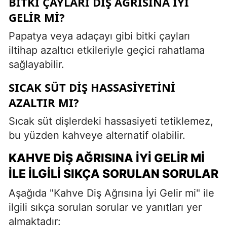
BITKI ÇAYLARI DIŞ AĞRISINA İYI
GELIR MI?
Papatya veya adaçayı gibi bitki çayları
iltihap azaltıcı etkileriyle geçici rahatlama
sağlayabilir.
SICAK SÜT DIŞ HASSASIYETINI
AZALTIR MI?
Sıcak süt dişlerdeki hassasiyeti tetiklemez,
bu yüzden kahveye alternatif olabilir.
KAHVE DIŞ AĞRISINA İYI GELIR MI
İLE İLGILI SIKÇA SORULAN SORULAR
Aşağıda "Kahve Diş Ağrısına İyi Gelir mi" ile
ilgili sıkça sorulan sorular ve yanıtları yer
almaktadır: