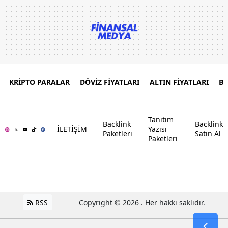
KRİPTO PARALAR
DÖVİZ FİYATLARI
ALTIN FİYATLARI
B
Tanıtım
Backlink
Backlink
İLETİŞİM
Yazısı
Paketleri
Satın Al
Paketleri
RSS
Copyright © 2026 . Her hakkı saklıdır.