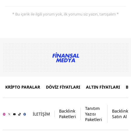
* Bu içerik ile ilgili yorum yok, ilk yorumu siz yazın, tartışalım *
KRİPTO PARALAR
DÖVİZ FİYATLARI
ALTIN FİYATLARI
B
Tanıtım
Backlink
Backlink
İLETİŞİM
Yazısı
Paketleri
Satın Al
Paketleri