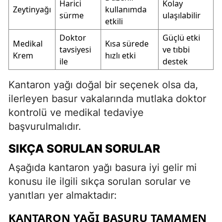
Harici
Kolay
Zeytinyağı
kullanımda
sürme
ulaşılabilir
etkili
Doktor
Güçlü etki
Medikal
Kısa sürede
tavsiyesi
ve tıbbi
Krem
hızlı etki
ile
destek
Kantaron yağı doğal bir seçenek olsa da,
ilerleyen basur vakalarında mutlaka doktor
kontrolü ve medikal tedaviye
başvurulmalıdır.
SIKÇA SORULAN SORULAR
Aşağıda kantaron yağı basura iyi gelir mi
konusu ile ilgili sıkça sorulan sorular ve
yanıtları yer almaktadır:
KANTARON YAĞI BASURU TAMAMEN