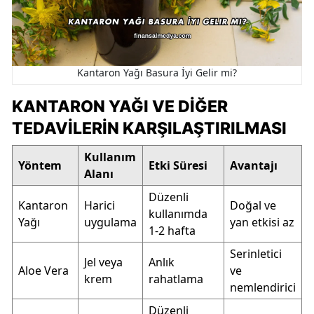
Kantaron Yağı Basura İyi Gelir mi?
KANTARON YAĞI VE DIĞER
TEDAVILERIN KARŞILAŞTIRILMASI
Kullanım
Yöntem
Etki Süresi
Avantajı
Alanı
Düzenli
Kantaron
Harici
Doğal ve
kullanımda
Yağı
uygulama
yan etkisi az
1-2 hafta
Serinletici
Jel veya
Anlık
Aloe Vera
ve
krem
rahatlama
nemlendirici
Düzenli