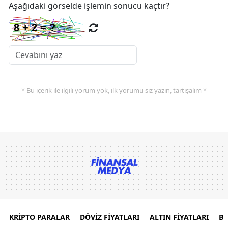
Aşağıdaki görselde işlemin sonucu kaçtır?
* Bu içerik ile ilgili yorum yok, ilk yorumu siz yazın, tartışalım *
KRİPTO PARALAR
DÖVİZ FİYATLARI
ALTIN FİYATLARI
B