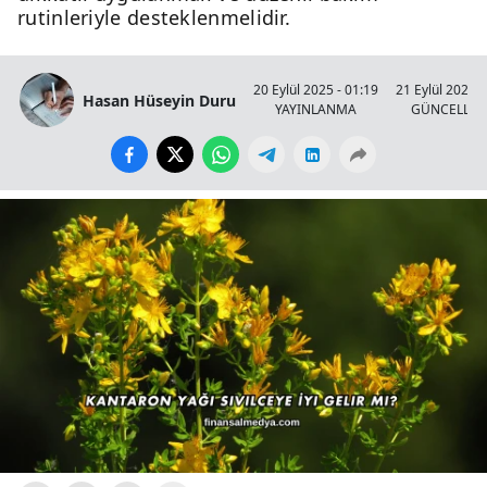
rutinleriyle desteklenmelidir.
20 Eylül 2025 - 01:19
21 Eylül 2025 -
Hasan Hüseyin Duru
YAYINLANMA
GÜNCELLE