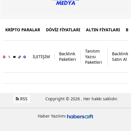
KRİPTO PARALAR
DÖVİZ FİYATLARI
ALTIN FİYATLARI
B
Tanıtım
Backlink
Backlink
İLETİŞİM
Yazısı
Paketleri
Satın Al
Paketleri
RSS
Copyright © 2026 . Her hakkı saklıdır.
Haber Yazılımı