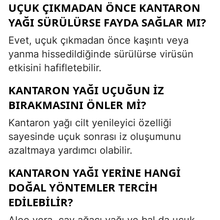
UÇUK ÇIKMADAN ÖNCE KANTARON
YAĞI SÜRÜLÜRSE FAYDA SAĞLAR MI?
Evet, uçuk çıkmadan önce kaşıntı veya
yanma hissedildiğinde sürülürse virüsün
etkisini hafifletebilir.
KANTARON YAĞI UÇUĞUN IZ
BIRAKMASINI ÖNLER MI?
Kantaron yağı cilt yenileyici özelliği
sayesinde uçuk sonrası iz oluşumunu
azaltmaya yardımcı olabilir.
KANTARON YAĞI YERINE HANGI
DOĞAL YÖNTEMLER TERCIH
EDILEBILIR?
Aloe vera, çay ağacı yağı ve bal da uçuk