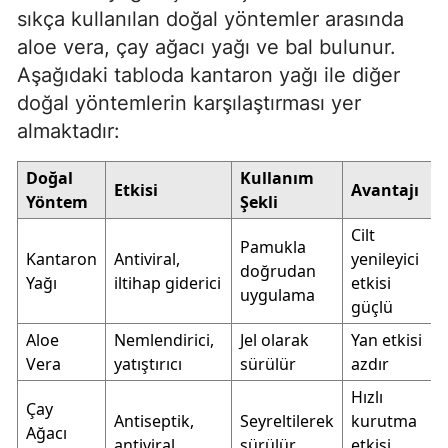
sıkça kullanılan doğal yöntemler arasında
aloe vera, çay ağacı yağı ve bal bulunur.
Aşağıdaki tabloda kantaron yağı ile diğer
doğal yöntemlerin karşılaştırması yer
almaktadır:
Doğal
Kullanım
Etkisi
Avantajı
Yöntem
Şekli
Cilt
Pamukla
Kantaron
Antiviral,
yenileyici
doğrudan
Yağı
iltihap giderici
etkisi
uygulama
güçlü
Aloe
Nemlendirici,
Jel olarak
Yan etkisi
Vera
yatıştırıcı
sürülür
azdır
Hızlı
Çay
Antiseptik,
Seyreltilerek
kurutma
Ağacı
antiviral
sürülür
etkisi