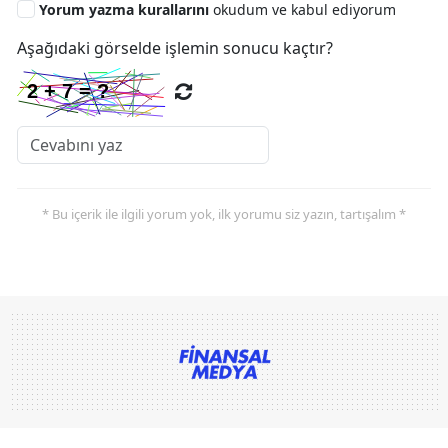
Yorum yazma kurallarını
okudum ve kabul ediyorum
Aşağıdaki görselde işlemin sonucu kaçtır?
* Bu içerik ile ilgili yorum yok, ilk yorumu siz yazın, tartışalım *