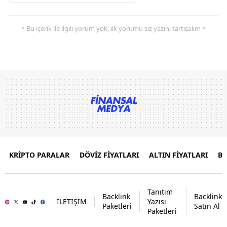
* Bu içerik ile ilgili yorum yok, ilk yorumu siz yazın, tartışalım *
KRİPTO PARALAR
DÖVİZ FİYATLARI
ALTIN FİYATLARI
B
Tanıtım
Backlink
Backlink
İLETİŞİM
Yazısı
Paketleri
Satın Al
Paketleri