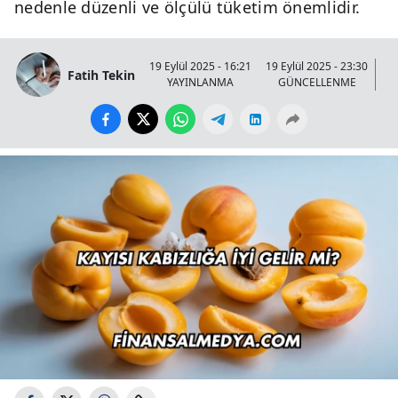
nedenle düzenli ve ölçülü tüketim önemlidir.
19 Eylül 2025 - 16:21
19 Eylül 2025 - 23:30
Fatih Tekin
YAYINLANMA
GÜNCELLENME
GÖ