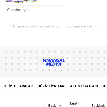
* Bu içerik ile ilgili yorum yok, ilk yorumu siz yazın, tartışalım *
KRİPTO PARALAR
DÖVİZ FİYATLARI
ALTIN FİYATLARI
B
Tanıtım
Backlink
Backlink