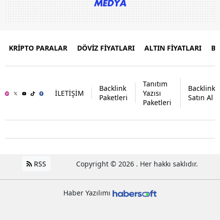
KRİPTO PARALAR
DÖVİZ FİYATLARI
ALTIN FİYATLARI
B
Tanıtım
Backlink
Backlink
İLETİŞİM
Yazısı
Paketleri
Satın Al
Paketleri
RSS
Copyright © 2026 . Her hakkı saklıdır.
Haber Yazılımı