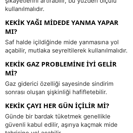
şikayetlerini artırabilir, bu yüzden ölçülü
kullanılmalıdır.
KEKIK YAĞI MIDEDE YANMA YAPAR
MI?
Saf halde içildiğinde mide yanmasına yol
açabilir, mutlaka seyreltilerek kullanılmalıdır.
KEKIK GAZ PROBLEMINE İYI GELIR
MI?
Gaz giderici özelliği sayesinde sindirim
sonrası oluşan şişkinliği hafifletebilir.
KEKIK ÇAYI HER GÜN İÇILIR MI?
Günde bir bardak tüketmek genellikle
güvenli kabul edilir, aşırıya kaçmak mide
tahrişine yol açabilir.