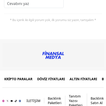
* Bu içerik ile ilgili yorum yok, ilk yorumu siz yazın, tartışalım *
KRİPTO PARALAR
DÖVİZ FİYATLARI
ALTIN FİYATLARI
B
Tanıtım
Backlink
Backlink
İLETİŞİM
Yazısı
Paketleri
Satın Al
Paketleri