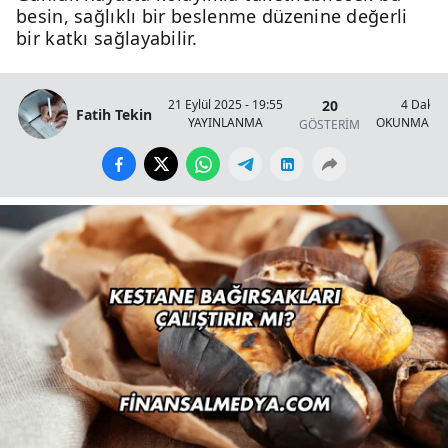
besin, sağlıklı bir beslenme düzenine değerli
bir katkı sağlayabilir.
20
21 Eylül 2025 - 19:55
4 Dakik
Fatih Tekin
YAYINLANMA
OKUNMA SÜ
GÖSTERİM