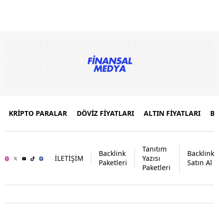
KRİPTO PARALAR
DÖVİZ FİYATLARI
ALTIN FİYATLARI
B
Tanıtım
Backlink
Backlink
İLETİŞİM
Yazısı
Paketleri
Satın Al
Paketleri