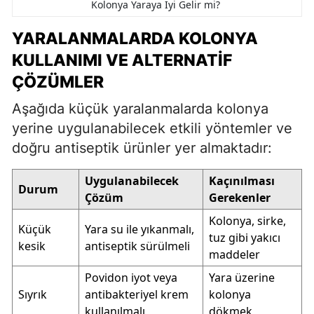
Kolonya Yaraya İyi Gelir mi?
YARALANMALARDA KOLONYA
KULLANIMI VE ALTERNATIF
ÇÖZÜMLER
Aşağıda küçük yaralanmalarda kolonya
yerine uygulanabilecek etkili yöntemler ve
doğru antiseptik ürünler yer almaktadır:
Uygulanabilecek
Kaçınılması
Durum
Çözüm
Gerekenler
Kolonya, sirke,
Küçük
Yara su ile yıkanmalı,
tuz gibi yakıcı
kesik
antiseptik sürülmeli
maddeler
Povidon iyot veya
Yara üzerine
Sıyrık
antibakteriyel krem
kolonya
kullanılmalı
dökmek