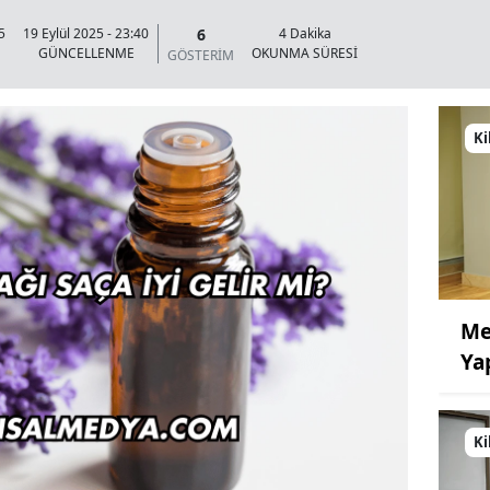
6
5
19 Eylül 2025 - 23:40
4 Dakika
GÜNCELLENME
OKUNMA SÜRESİ
GÖSTERİM
Ki
Me
Ya
Ki