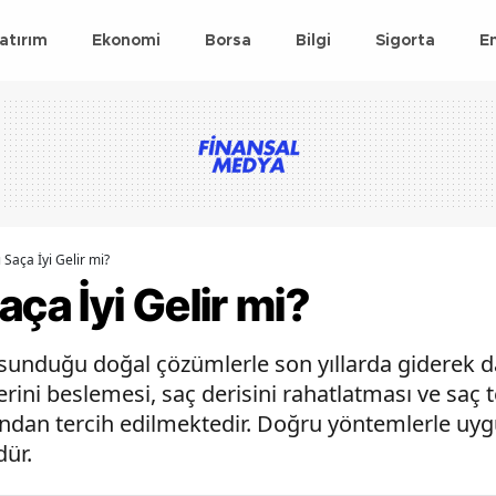
atırım
Ekonomi
Borsa
Bilgi
Sigorta
E
 Saça İyi Gelir mi?
aça İyi Gelir mi?
n sunduğu doğal çözümlerle son yıllarda giderek da
rini beslemesi, saç derisini rahatlatması ve saç t
ından tercih edilmektedir. Doğru yöntemlerle uygu
ür.