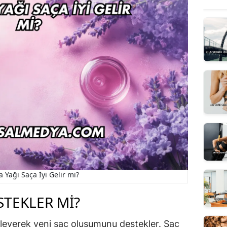
a Yağı Saça İyi Gelir mi?
STEKLER MI?
sleyerek yeni saç oluşumunu destekler. Saç