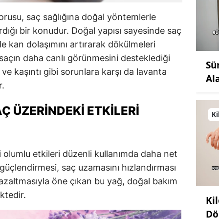
sorusu, saç sağlığına doğal yöntemlerle
rdığı bir konudur. Doğal yapısı sayesinde saç
nde kan dolaşımını artırarak dökülmeleri
saçın daha canlı görünmesini desteklediği
Sü
e kaşıntı gibi sorunlara karşı da lavanta
Al
r.
Ç ÜZERINDEKI ETKILERI
Ki
 olumlu etkileri düzenli kullanımda daha net
ni güçlendirmesi, saç uzamasını hızlandırması
 azaltmasıyla öne çıkan bu yağ, doğal bakım
ktedir.
Ki
Dö