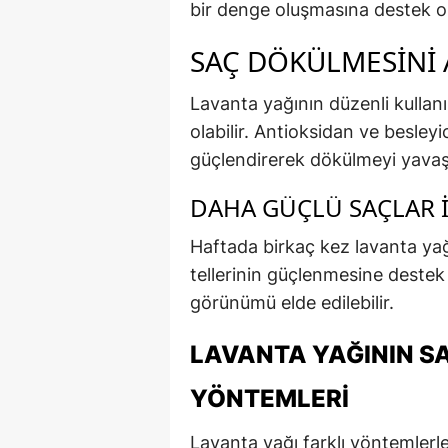
bir denge oluşmasına destek ol
SAÇ DÖKÜLMESINI 
Lavanta yağının düzenli kulla
olabilir. Antioksidan ve besleyi
güçlendirerek dökülmeyi yavaşl
DAHA GÜÇLÜ SAÇLAR 
Haftada birkaç kez lavanta yağ
tellerinin güçlenmesine destek 
görünümü elde edilebilir.
LAVANTA YAĞININ SA
YÖNTEMLERI
Lavanta yağı farklı yöntemlerl