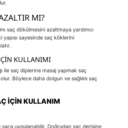
ur.
AZALTIR MI?
nımı saç dökülmesini azaltmaya yardımcı
ci yapısı sayesinde saç köklerini
atır.
İÇIN KULLANIMI
ı ile saç diplerine masaj yapmak saç
olur. Böylece daha dolgun ve sağlıklı saç
Ç İÇIN KULLANIM
e saça uygulanabilir. Doğrudan saç derisine