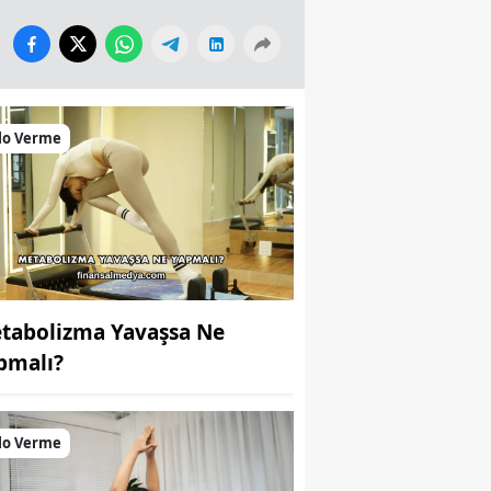
lo Verme
tabolizma Yavaşsa Ne
pmalı?
lo Verme