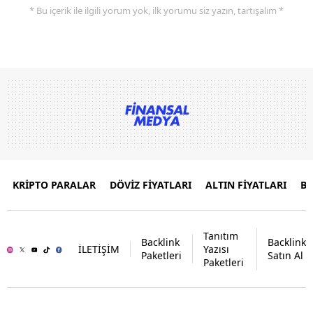
* Bu içerik ile ilgili yorum yok, ilk yorumu siz yazın, tartışalım *
KRİPTO PARALAR
DÖVİZ FİYATLARI
ALTIN FİYATLARI
B
Tanıtım
Backlink
Backlink
İLETİŞİM
Yazısı
Paketleri
Satın Al
Paketleri