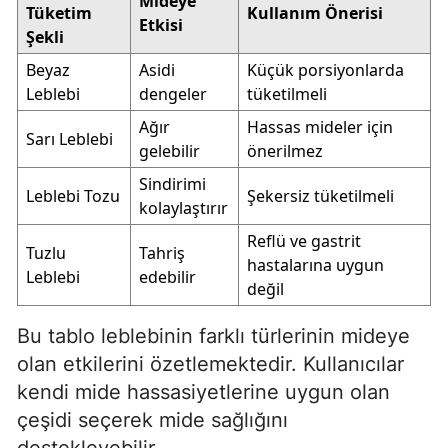
Mideye
Tüketim
Kullanım Önerisi
Etkisi
Şekli
Beyaz
Asidi
Küçük porsiyonlarda
Leblebi
dengeler
tüketilmeli
Ağır
Hassas mideler için
Sarı Leblebi
gelebilir
önerilmez
Sindirimi
Leblebi Tozu
Şekersiz tüketilmeli
kolaylaştırır
Reflü ve gastrit
Tuzlu
Tahriş
hastalarına uygun
Leblebi
edebilir
değil
Bu tablo leblebinin farklı türlerinin mideye
olan etkilerini özetlemektedir. Kullanıcılar
kendi mide hassasiyetlerine uygun olan
çeşidi seçerek mide sağlığını
destekleyebilir.