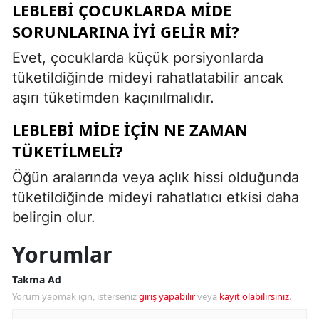
LEBLEBI ÇOCUKLARDA MIDE
SORUNLARINA IYI GELIR MI?
Evet, çocuklarda küçük porsiyonlarda
tüketildiğinde mideyi rahatlatabilir ancak
aşırı tüketimden kaçınılmalıdır.
LEBLEBI MIDE IÇIN NE ZAMAN
TÜKETILMELI?
Öğün aralarında veya açlık hissi olduğunda
tüketildiğinde mideyi rahatlatıcı etkisi daha
belirgin olur.
Yorumlar
Takma Ad
Yorum yapmak için, isterseniz
giriş yapabilir
veya
kayıt olabilirsiniz
.