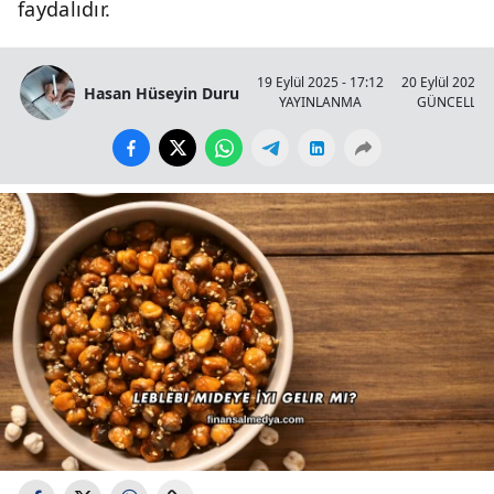
faydalıdır.
19 Eylül 2025 - 17:12
20 Eylül 2025 -
Hasan Hüseyin Duru
YAYINLANMA
GÜNCELLE