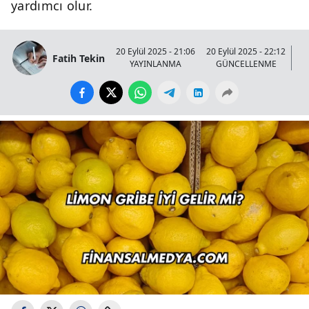
yardımcı olur.
20 Eylül 2025 - 21:06
20 Eylül 2025 - 22:12
Fatih Tekin
YAYINLANMA
GÜNCELLENME
GÖ