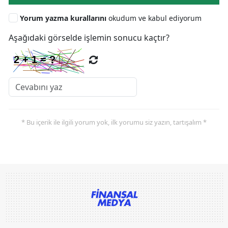
Yorum yazma kurallarını
okudum ve kabul ediyorum
Aşağıdaki görselde işlemin sonucu kaçtır?
* Bu içerik ile ilgili yorum yok, ilk yorumu siz yazın, tartışalım *