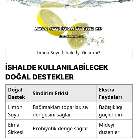
Limon Suyu İshale İyi Gelir mi?
İSHALDE KULLANILABILECEK
DOĞAL DESTEKLER
Doğal
Ekstra
Sindirim Etkisi
Destek
Faydaları
Limon
Bağırsakları toparlar, sıvı
Bağışıklığı
Suyu
dengesini sağlar
güçlendirir
Elma
Mideyi
Probiyotik denge sağlar
Sirkesi
düzenler