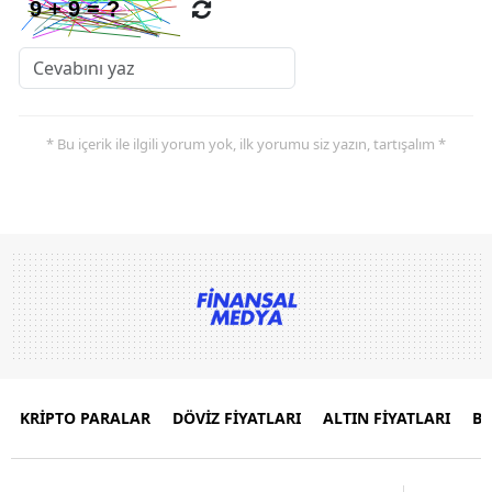
* Bu içerik ile ilgili yorum yok, ilk yorumu siz yazın, tartışalım *
KRİPTO PARALAR
DÖVİZ FİYATLARI
ALTIN FİYATLARI
B