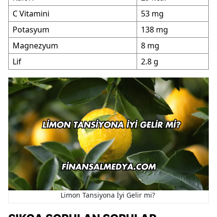
C Vitamini
53 mg
Potasyum
138 mg
Magnezyum
8 mg
Lif
2.8 g
Limon Tansiyona İyi Gelir mi?