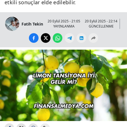
etkili sonuçlar elde edilebilir.
20 Eylül 2025 - 21:05
20 Eylül 2025 - 22:14
Fatih Tekin
YAYINLANMA
GÜNCELLENME
GÖ