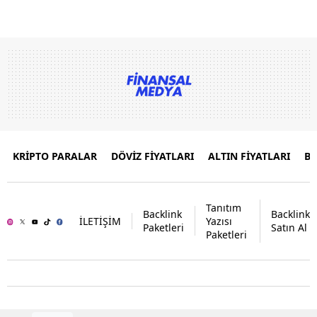
KRİPTO PARALAR
DÖVİZ FİYATLARI
ALTIN FİYATLARI
B
Tanıtım
Backlink
Backlink
İLETİŞİM
Yazısı
Paketleri
Satın Al
Paketleri