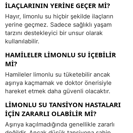
ILAÇLARININ YERINE GEÇER MI?
Hayır, limonlu su hiçbir şekilde ilaçların
yerine geçmez. Sadece sağlıklı yaşam
tarzını destekleyici bir unsur olarak
kullanılabilir.
HAMILELER LIMONLU SU IÇEBILIR
MI?
Hamileler limonlu su tüketebilir ancak
aşırıya kaçmamak ve doktor önerisiyle
hareket etmek daha güvenli olacaktır.
LIMONLU SU TANSIYON HASTALARI
IÇIN ZARARLI OLABILIR MI?
Aşırıya kaçılmadığında genellikle zararlı
değildir. Ancak düşük tansiyona sahip