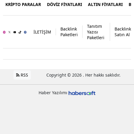
KRİPTO PARALAR
DÖVİZ FİYATLARI
ALTIN FİYATLARI
B
Tanıtım
Backlink
Backlink
İLETİŞİM
Yazısı
Paketleri
Satın Al
Paketleri
RSS
Copyright © 2026 . Her hakkı saklıdır.
Haber Yazılımı