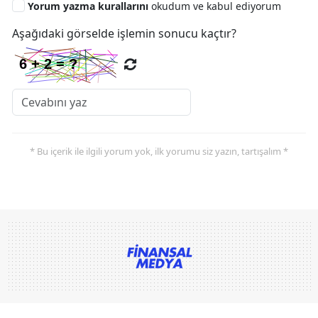
Yorum yazma kurallarını
okudum ve kabul ediyorum
Aşağıdaki görselde işlemin sonucu kaçtır?
* Bu içerik ile ilgili yorum yok, ilk yorumu siz yazın, tartışalım *