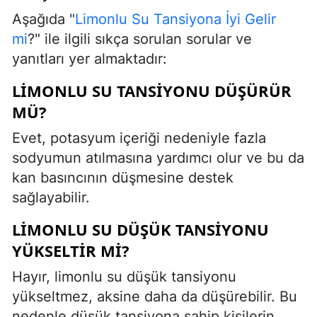
Aşağıda "
Limonlu Su Tansiyona İyi Gelir
mi
?" ile ilgili sıkça sorulan sorular ve
yanıtları yer almaktadır:
LIMONLU SU TANSIYONU DÜŞÜRÜR
MÜ?
Evet, potasyum içeriği nedeniyle fazla
sodyumun atılmasına yardımcı olur ve bu da
kan basıncının düşmesine destek
sağlayabilir.
LIMONLU SU DÜŞÜK TANSIYONU
YÜKSELTIR MI?
Hayır, limonlu su düşük tansiyonu
yükseltmez, aksine daha da düşürebilir. Bu
nedenle düşük tansiyona sahip kişilerin