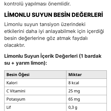
kontrolü yapılması önemlidir.
LIMONLU SUYUN BESIN DEĞERLERI
Limonlu suyun tansiyon üzerindeki
etkilerini daha iyi anlayabilmek için içerdiği
besin değerlerine göz atmak faydalı
olacaktır.
Limonlu Suyun İçerik Değerleri (1 bardak
su + yarım limon):
Besin Öğesi
Miktar
Kalori
8 kcal
C Vitamini
25 mg
Potasyum
65 mg
Lif
0,3 g