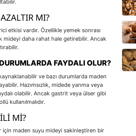
tabilir.
 AZALTIR MI?
i etkisi vardır. Özellikle yemek sonrası
ak mideyi daha rahat hale getirebilir. Ancak
rabilir.
 DURUMLARDA FAYDALI OLUR?
 kaynaklanabilir ve bazı durumlarda maden
layabilir. Hazımsızlık, midede yanma veya
aydalı olabilir. Ancak gastrit veya ülser gibi
llü kullanılmalıdır.
LI MI?
r için maden suyu mideyi sakinleştiren bir