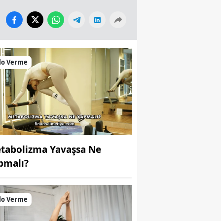
lo Verme
tabolizma Yavaşsa Ne
pmalı?
lo Verme