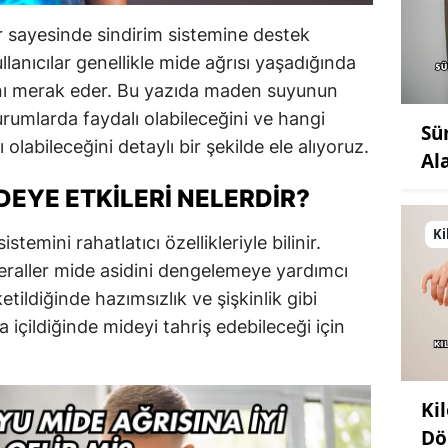
r sayesinde sindirim sistemine destek
llanıcılar genellikle mide ağrısı yaşadığında
ğını merak eder. Bu yazıda maden suyunun
urumlarda faydalı olabileceğini ve hangi
Sü
 olabileceğini detaylı bir şekilde ele alıyoruz.
Al
EYE ETKILERI NELERDIR?
Ki
stemini rahatlatıcı özellikleriyle bilinir.
eraller mide asidini dengelemeye yardımcı
ketildiğinde hazımsızlık ve şişkinlik gibi
la içildiğinde mideyi tahriş edebileceği için
Ki
Dö