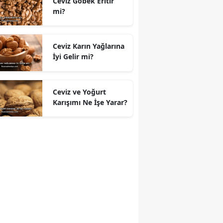
Ceviz Göbek Eritir
mi?
Ceviz Karın Yağlarına
İyi Gelir mi?
Ceviz ve Yoğurt
Karışımı Ne İşe Yarar?