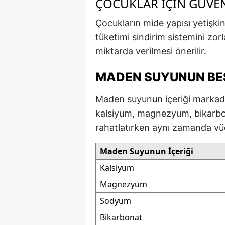
ÇOCUKLAR İÇIN GÜVEN
Çocukların mide yapısı yetişki
tüketimi sindirim sistemini zorl
miktarda verilmesi önerilir.
MADEN SUYUNUN BES
Maden suyunun içeriği markad
kalsiyum, magnezyum, bikarbon
rahatlatırken aynı zamanda vüc
Maden Suyunun İçeriği
Kalsiyum
Magnezyum
Sodyum
Bikarbonat