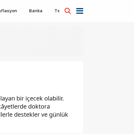
nflasyon
Banka
Teknoloji
Sağlık
yan bir içecek olabilir.
kâyetlerde doktora
llerle destekler ve günlük