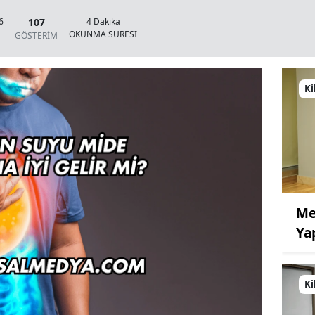
107
6
4 Dakika
OKUNMA SÜRESİ
GÖSTERİM
Ki
Me
Ya
Ki