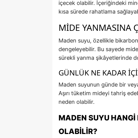
içecek olabilir. İçeriğindeki mi
kısa sürede rahatlama sağlayabi
MIDE YANMASINA 
Maden suyu, özellikle bikarbo
dengeleyebilir. Bu sayede mide 
sürekli yanma şikâyetlerinde do
GÜNLÜK NE KADAR İÇI
Maden suyunun günde bir veya i
Aşırı tüketim mideyi tahriş ede
neden olabilir.
MADEN SUYU HANGI
OLABILIR?