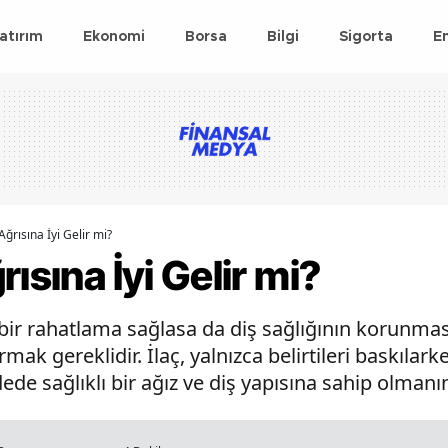
atırım
Ekonomi
Borsa
Bilgi
Sigorta
E
Ağrısına İyi Gelir mi?
ısına İyi Gelir mi?
i bir rahatlama sağlasa da diş sağlığının korunması 
k gereklidir. İlaç, yalnızca belirtileri baskılark
de sağlıklı bir ağız ve diş yapısına sahip olmanı