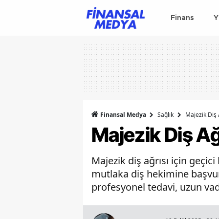
Finans
Y
Finansal Medya
Sağlık
Majezik Diş 
Majezik Diş Ağr
Majezik diş ağrısı için geçic
mutlaka diş hekimine başvurma
profesyonel tedavi, uzun vade