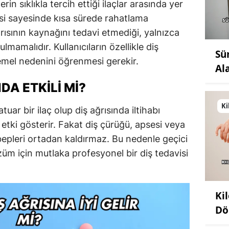
erin sıklıkla tercih ettiği ilaçlar arasında yer
kisi sayesinde kısa sürede rahatlama
ğrısının kaynağını tedavi etmediği, yalnızca
mamalıdır. Kullanıcıların özellikle diş
Sü
emel nedenini öğrenmesi gerekir.
Al
DA ETKILI MI?
Ki
uar bir ilaç olup diş ağrısında iltihabı
 etki gösterir. Fakat diş çürüğü, apsesi veya
sebepleri ortadan kaldırmaz. Bu nedenle geçici
züm için mutlaka profesyonel bir diş tedavisi
Ki
Dö