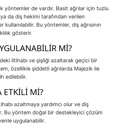
 yöntemler de vardır. Basit ağrılar için tuzlu
a da diş hekimi tarafından verilen
er kullanılabilir. Bu yöntemler, diş ağrısının
ılık gösterir.
YGULANABILIR MI?
i iltihabı ve şişliği azaltarak geçici bir
m, özellikle şiddetli ağrılarda Majezik ile
h edilebilir.
ETKILI MI?
tihabı azaltmaya yardımcı olur ve diş
ir. Bu yöntem doğal bir destekleyici çözüm
venle uygulanabilir.