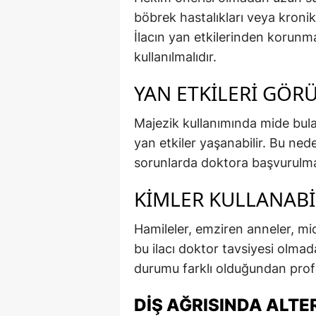
böbrek hastalıkları veya kronik r
İlacın yan etkilerinden korunm
kullanılmalıdır.
YAN ETKILERI GÖR
Majezik kullanımında mide bul
yan etkiler yaşanabilir. Bu ned
sorunlarda doktora başvurulmal
KIMLER KULLANABI
Hamileler, emziren anneler, mide
bu ilacı doktor tavsiyesi olmad
durumu farklı olduğundan profe
DIŞ AĞRISINDA ALT