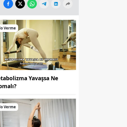
lo Verme
tabolizma Yavaşsa Ne
pmalı?
lo Verme