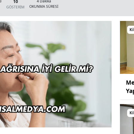
10
3
4 Dakika
OKUNMA SÜRESİ
GÖSTERİM
Ki
Me
Ya
Ki