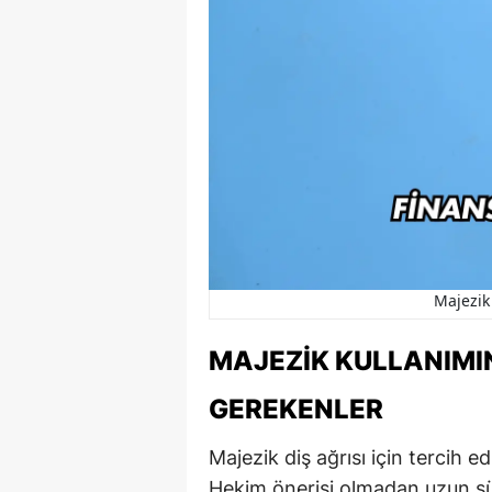
Majezik 
MAJEZIK KULLANIMI
GEREKENLER
Majezik diş ağrısı için tercih e
Hekim önerisi olmadan uzun sür