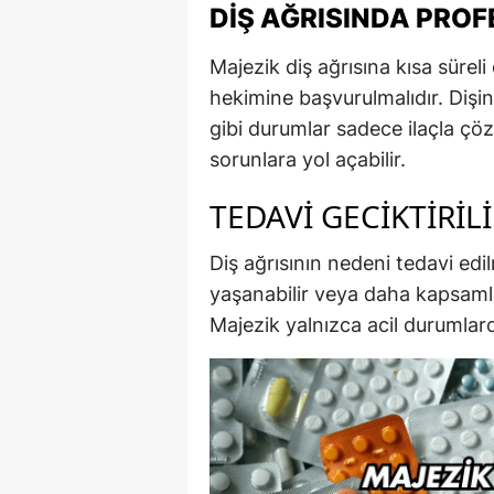
DIŞ AĞRISINDA PROF
Majezik diş ağrısına kısa sürel
hekimine başvurulmalıdır. Dişin
gibi durumlar sadece ilaçla çö
sorunlara yol açabilir.
TEDAVI GECIKTIRIL
Diş ağrısının nedeni tedavi edi
yaşanabilir veya daha kapsamlı 
Majezik yalnızca acil durumlard