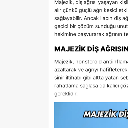
Majezik, diş ağrısı yaşayan kişil
alır çünkü güçlü ağrı kesici et
sağlayabilir. Ancak ilacın diş a
geçici bir çözüm sunduğu unutul
hekimine başvurarak ağrının t
MAJEZIK DIŞ AĞRISIN
Majezik, nonsteroid antiinflamat
azaltarak ve ağrıyı hafifleterek
sinir iltihabı gibi altta yatan 
rahatlama sağlasa da kalıcı çö
gereklidir.