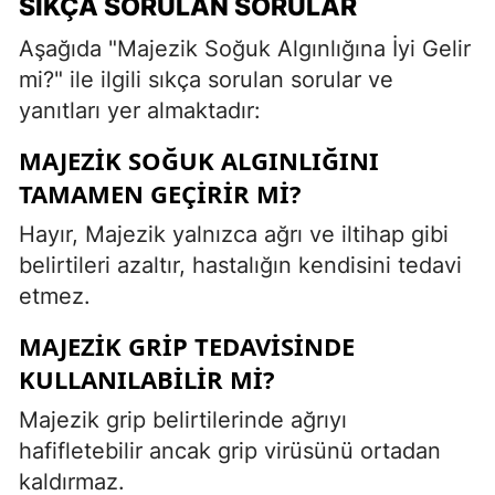
SIKÇA SORULAN SORULAR
Aşağıda "Majezik Soğuk Algınlığına İyi Gelir
mi?" ile ilgili sıkça sorulan sorular ve
yanıtları yer almaktadır:
MAJEZIK SOĞUK ALGINLIĞINI
TAMAMEN GEÇIRIR MI?
Hayır, Majezik yalnızca ağrı ve iltihap gibi
belirtileri azaltır, hastalığın kendisini tedavi
etmez.
MAJEZIK GRIP TEDAVISINDE
KULLANILABILIR MI?
Majezik grip belirtilerinde ağrıyı
hafifletebilir ancak grip virüsünü ortadan
kaldırmaz.