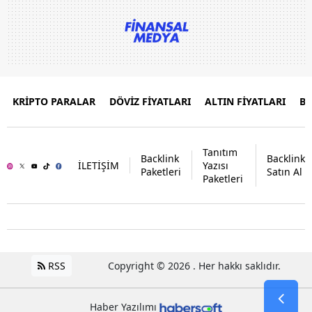
KRİPTO PARALAR
DÖVİZ FİYATLARI
ALTIN FİYATLARI
B
Tanıtım
Backlink
Backlink
İLETİŞİM
Yazısı
Paketleri
Satın Al
Paketleri
RSS
Copyright © 2026 . Her hakkı saklıdır.
Haber Yazılımı