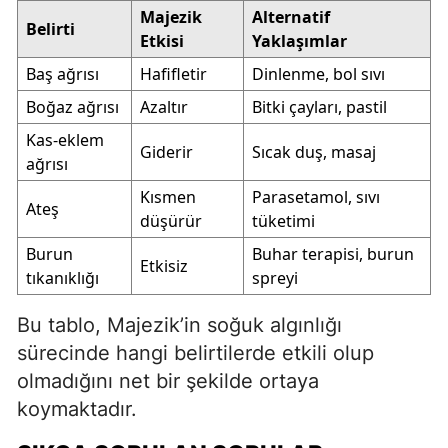
Majezik
Alternatif
Belirti
Etkisi
Yaklaşımlar
Baş ağrısı
Hafifletir
Dinlenme, bol sıvı
Boğaz ağrısı
Azaltır
Bitki çayları, pastil
Kas-eklem
Giderir
Sıcak duş, masaj
ağrısı
Kısmen
Parasetamol, sıvı
Ateş
düşürür
tüketimi
Burun
Buhar terapisi, burun
Etkisiz
tıkanıklığı
spreyi
Bu tablo, Majezik’in soğuk algınlığı
sürecinde hangi belirtilerde etkili olup
olmadığını net bir şekilde ortaya
koymaktadır.