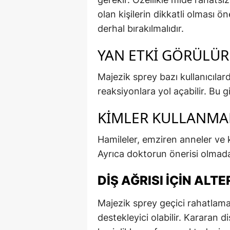
olan kişilerin dikkatli olması 
derhal bırakılmalıdır.
YAN ETKI GÖRÜLÜR
Majezik sprey bazı kullanıcılard
reaksiyonlara yol açabilir. Bu g
KIMLER KULLANMA
Hamileler, emziren anneler ve 
Ayrıca doktorun önerisi olmadan
DIŞ AĞRISI İÇIN AL
Majezik sprey geçici rahatlam
destekleyici olabilir. Kararan d