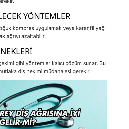
erekir.
LECEK YÖNTEMLER
soğuk kompres uygulamak veya karanfil yağı
k ağrıyı azaltabilir.
ENEKLERI
 çekimi gibi yöntemler kalıcı çözüm sunar. Bu
utlaka diş hekimi müdahalesi gerekir.