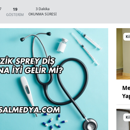
19
7
3 Dakika
OKUNMA SÜRESİ
GÖSTERİM
Ki
Me
Ya
Ki