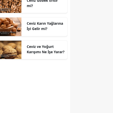
Ceviz Göbek Eritir
mi?
Ceviz Karın Yağlarına
İyi Gelir mi?
Ceviz ve Yoğurt
Karışımı Ne İşe Yarar?