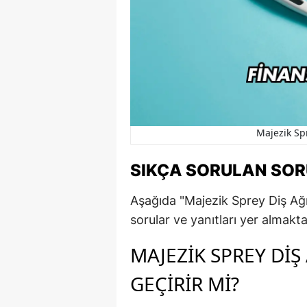
Majezik Spr
SIKÇA SORULAN SO
Aşağıda "Majezik Sprey Diş Ağrısı
sorular ve yanıtları yer almakta
MAJEZIK SPREY DI
GEÇIRIR MI?