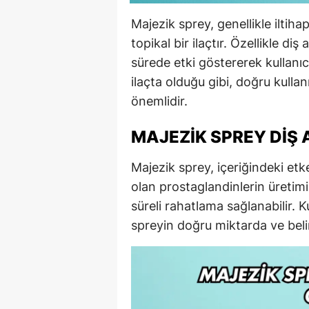
Majezik sprey, genellikle iltiha
topikal bir ilaçtır. Özellikle di
sürede etki göstererek kullanıcı
ilaçta olduğu gibi, doğru kulla
önemlidir.
MAJEZIK SPREY DIŞ 
Majezik sprey, içeriğindeki et
olan prostaglandinlerin üretimi
süreli rahatlama sağlanabilir. Ku
spreyin doğru miktarda ve belirl