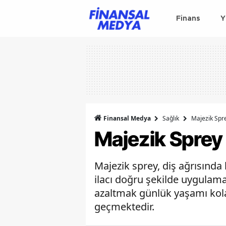
Finans
Y
Finansal Medya
Sağlık
Majezik Spre
Majezik Sprey D
Majezik sprey, diş ağrısında 
ilacı doğru şekilde uygulama
azaltmak günlük yaşamı kola
geçmektedir.