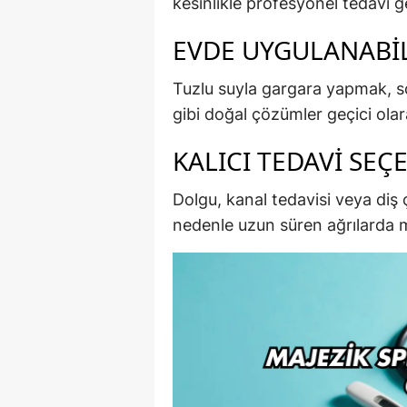
kesinlikle profesyonel tedavi g
EVDE UYGULANABI
Tuzlu suyla gargara yapmak, 
gibi doğal çözümler geçici olara
KALICI TEDAVI SEÇ
Dolgu, kanal tedavisi veya diş
nedenle uzun süren ağrılarda m