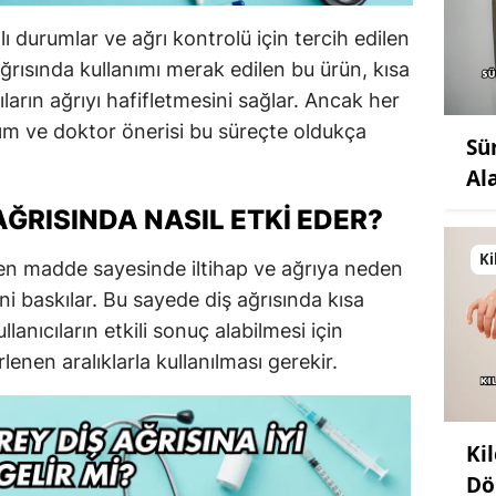
plı durumlar ve ağrı kontrolü için tercih edilen
ş ağrısında kullanımı merak edilen bu ürün, kısa
ların ağrıyı hafifletmesini sağlar. Ancak her
nım ve doktor önerisi bu süreçte oldukça
Sü
Al
AĞRISINDA NASIL ETKI EDER?
Ki
ken madde sayesinde iltihap ve ağrıya neden
ni baskılar. Bu sayede diş ağrısında kısa
llanıcıların etkili sonuç alabilmesi için
enen aralıklarla kullanılması gerekir.
Ki
Dö