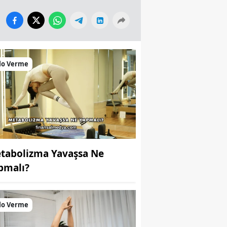
lo Verme
tabolizma Yavaşsa Ne
pmalı?
lo Verme