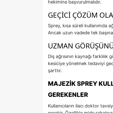
hekimine başvurulmalıdır.
GEÇICI ÇÖZÜM OLA
Sprey, kısa süreli kullanımda ağ
Ancak uzun vadede tek başın
UZMAN GÖRÜŞÜNÜ
Diş ağrısının kaynağı farklılık 
kesiciye yönelmek tedaviyi geci
şarttır.
MAJEZIK SPREY KUL
GEREKENLER
Kullanıcıların ilacı doktor tav
gerekir. Özellikle mide rahatsı