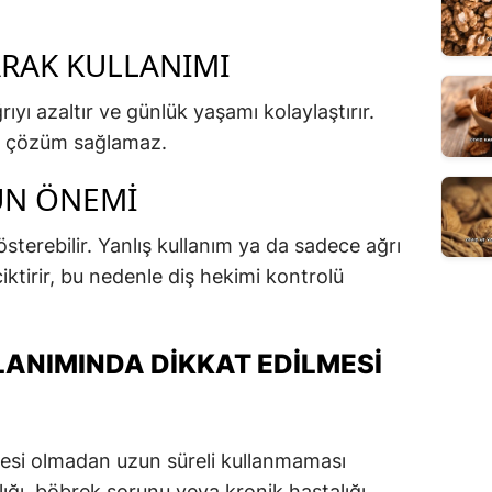
RAK KULLANIMI
rıyı azaltır ve günlük yaşamı kolaylaştırır.
a çözüm sağlamaz.
N ÖNEMI
gösterebilir. Yanlış kullanım ya da sadece ağrı
ktirir, bu nedenle diş hekimi kontrolü
LANIMINDA DIKKAT EDILMESI
siyesi olmadan uzun süreli kullanmaması
zlığı, böbrek sorunu veya kronik hastalığı