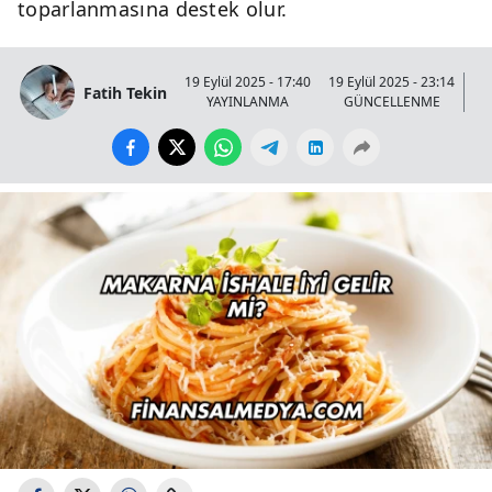
toparlanmasına destek olur.
19 Eylül 2025 - 17:40
19 Eylül 2025 - 23:14
Fatih Tekin
YAYINLANMA
GÜNCELLENME
GÖ