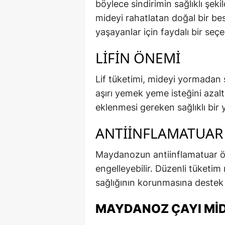
böylece sindirimin sağlıklı şek
mideyi rahatlatan doğal bir be
yaşayanlar için faydalı bir seçe
LIFIN ÖNEMI
Lif tüketimi, mideyi yormadan si
aşırı yemek yeme isteğini aza
eklenmesi gereken sağlıklı bir ye
ANTIINFLAMATUAR 
Maydanozun antiinflamatuar öze
engelleyebilir. Düzenli tüketim
sağlığının korunmasına destek o
MAYDANOZ ÇAYI MID