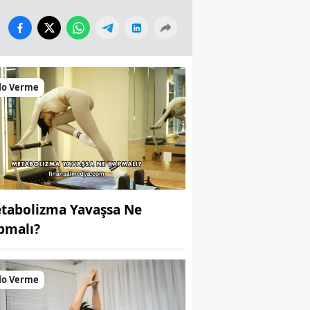
lo Verme
tabolizma Yavaşsa Ne
pmalı?
lo Verme