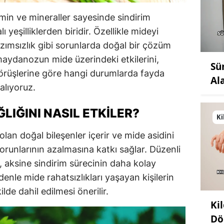
amin ve mineraller sayesinde sindirim
 yeşilliklerden biridir. Özellikle mideyi
 hazımsızlık gibi sorunlarda doğal bir çözüm
 maydanozun mide üzerindeki etkilerini,
Sü
görüşlerine göre hangi durumlarda fayda
Al
alıyoruz.
IĞINI NASIL ETKILER?
Ki
an doğal bileşenler içerir ve mide asidini
sorunlarının azalmasına katkı sağlar. Düzenli
, aksine sindirim sürecinin daha kolay
denle mide rahatsızlıkları yaşayan kişilerin
de dahil edilmesi önerilir.
Ki
Dö