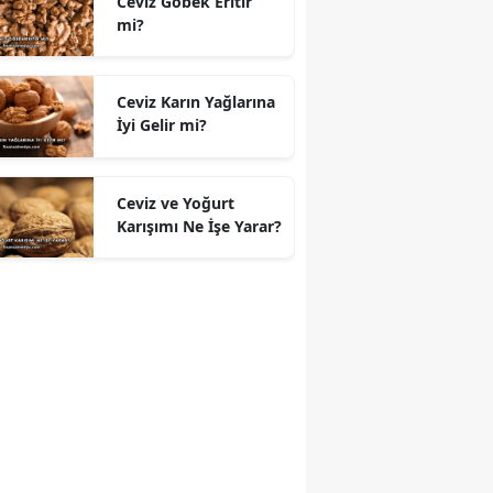
Ceviz Göbek Eritir
mi?
Ceviz Karın Yağlarına
İyi Gelir mi?
Ceviz ve Yoğurt
Karışımı Ne İşe Yarar?