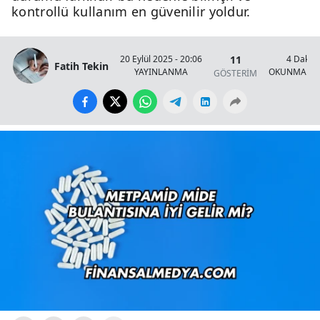
kontrollü kullanım en güvenilir yoldur.
11
20 Eylül 2025 - 20:06
4 Dakik
Fatih Tekin
YAYINLANMA
OKUNMA SÜ
GÖSTERİM