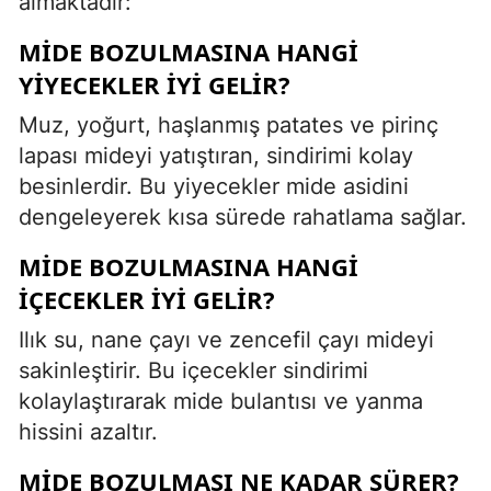
almaktadır:
MIDE BOZULMASINA HANGI
YIYECEKLER IYI GELIR?
Muz, yoğurt, haşlanmış patates ve pirinç
lapası mideyi yatıştıran, sindirimi kolay
besinlerdir. Bu yiyecekler mide asidini
dengeleyerek kısa sürede rahatlama sağlar.
MIDE BOZULMASINA HANGI
IÇECEKLER IYI GELIR?
Ilık su, nane çayı ve zencefil çayı mideyi
sakinleştirir. Bu içecekler sindirimi
kolaylaştırarak mide bulantısı ve yanma
hissini azaltır.
MIDE BOZULMASI NE KADAR SÜRER?