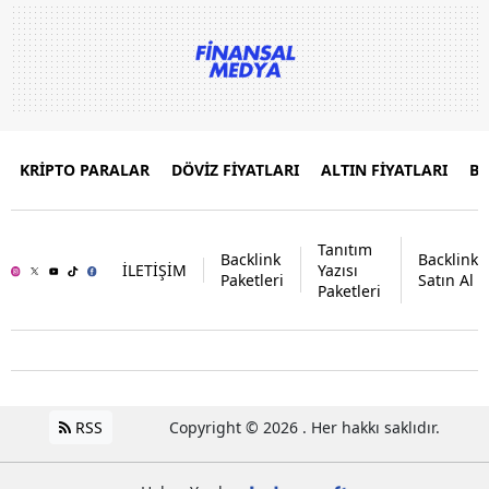
KRİPTO PARALAR
DÖVİZ FİYATLARI
ALTIN FİYATLARI
B
Tanıtım
Backlink
Backlink
İLETİŞİM
Yazısı
Paketleri
Satın Al
Paketleri
RSS
Copyright © 2026 . Her hakkı saklıdır.