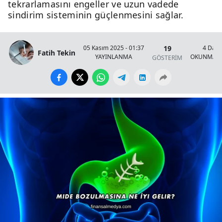
tekrarlamasını engeller ve uzun vadede
sindirim sisteminin güçlenmesini sağlar.
19
05 Kasım 2025 - 01:37
4 Daki
Fatih Tekin
YAYINLANMA
OKUNMA S
GÖSTERİM