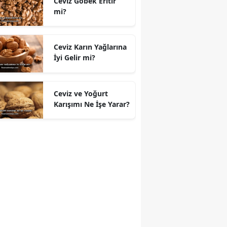
Ceviz Göbek Eritir
mi?
Ceviz Karın Yağlarına
İyi Gelir mi?
Ceviz ve Yoğurt
Karışımı Ne İşe Yarar?