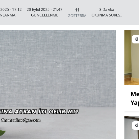
11
 2025 - 17:12
20 Eylül 2025 - 21:47
3 Dakika
INLANMA
GÜNCELLENME
OKUNMA SÜRESİ
GÖSTERİM
Ki
Me
Ya
Ki