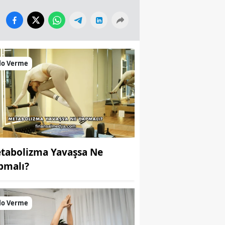
lo Verme
tabolizma Yavaşsa Ne
pmalı?
lo Verme