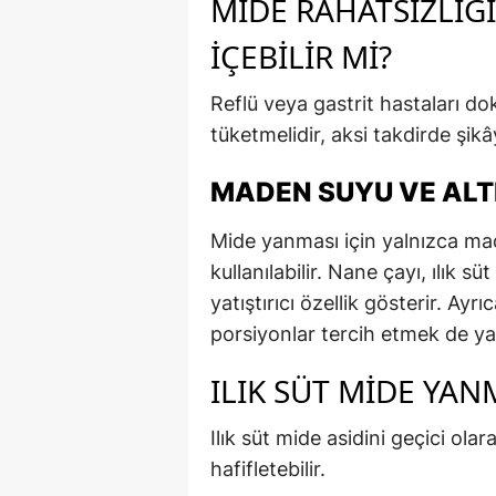
MIDE RAHATSIZLIĞ
İÇEBILIR MI?
Reflü veya gastrit hastaları do
tüketmelidir, aksi takdirde şikây
MADEN SUYU VE AL
Mide yanması için yalnızca mad
kullanılabilir. Nane çayı, ılık s
yatıştırıcı özellik gösterir. A
porsiyonlar tercih etmek de yan
ILIK SÜT MIDE YANM
Ilık süt mide asidini geçici ol
hafifletebilir.