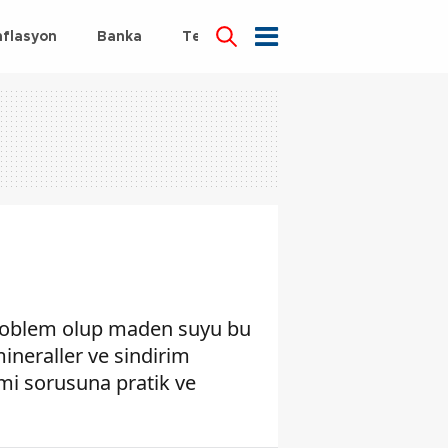
nflasyon
Banka
Teknoloji
Sağlık
 problem olup maden suyu bu
mineraller ve sindirim
mi sorusuna pratik ve