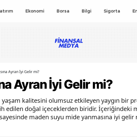
atırım
Ekonomi
Borsa
Bilgi
Sigorta
E
sına Ayran İyi Gelir mi?
na Ayran İyi Gelir mi?
n yaşam kalitesini olumsuz etkileyen yaygın bir
cih edilen doğal içeceklerden biridir. İçeriğindeki 
i sayesinde maden suyu mide yanmasına iyi gelir 