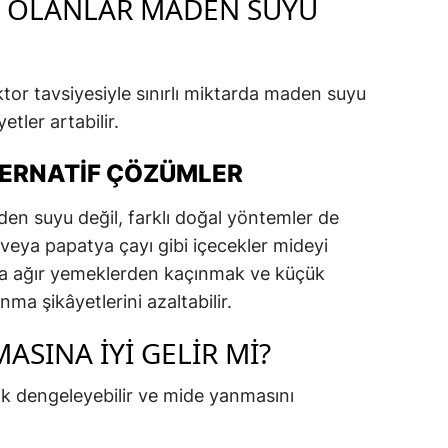
I OLANLAR MADEN SUYU
ktor tavsiyesiyle sınırlı miktarda maden suyu
etler artabilir.
TERNATIF ÇÖZÜMLER
en suyu değil, farklı doğal yöntemler de
üt veya papatya çayı gibi içecekler mideyi
yrıca ağır yemeklerden kaçınmak ve küçük
ma şikâyetlerini azaltabilir.
ASINA İYI GELIR MI?
arak dengeleyebilir ve mide yanmasını