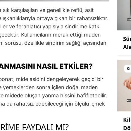
k karşılaşılan ve genellikle reflü, asit
ışkanlıklarıyla ortaya çıkan bir rahatsızlıktır.
er ve ferahlatıcı yapısıyla sindirime katkı
çecektir. Kullanıcıların merak ettiği maden
Sü
i sorusu, özellikle sindirim sağlığı açısından
Al
ANMASINI NASIL ETKILER?
Ki
nat, mide asidini dengeleyerek geçici bir
kle yemeklerden sonra içilen doğal maden
 ve midede oluşan yanma hissini hafifletebilir.
a da rahatsız edebileceği için ölçülü içmek
Ki
RIME FAYDALI MI?
Dö