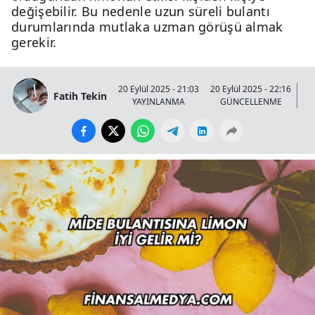
değişebilir. Bu nedenle uzun süreli bulantı
durumlarında mutlaka uzman görüşü almak
gerekir.
20 Eylül 2025 - 21:03
20 Eylül 2025 - 22:16
Fatih Tekin
YAYINLANMA
GÜNCELLENME
GÖ