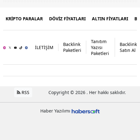
KRİPTO PARALAR
DÖVİZ FİYATLARI
ALTIN FİYATLARI
B
Tanıtım
Backlink
Backlink
İLETİŞİM
Yazısı
Paketleri
Satın Al
Paketleri
RSS
Copyright © 2026 . Her hakkı saklıdır.
Haber Yazılımı