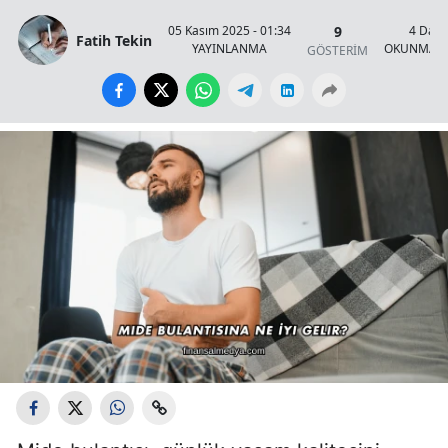
9
05 Kasım 2025 - 01:34
4 Daki
Fatih Tekin
YAYINLANMA
OKUNMA S
GÖSTERİM