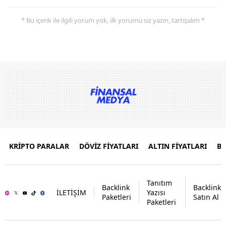
* Bu içerik ile ilgili yorum yok, ilk yorumu siz yazın, tartışalım *
KRİPTO PARALAR
DÖVİZ FİYATLARI
ALTIN FİYATLARI
B
Tanıtım
Backlink
Backlink
İLETİŞİM
Yazısı
Paketleri
Satın Al
Paketleri