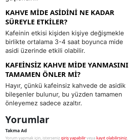
KAHVE MIDE ASIDINI NE KADAR
SÜREYLE ETKILER?
Kafeinin etkisi kişiden kişiye değişmekle
birlikte ortalama 3-4 saat boyunca mide
asidi üzerinde etkili olabilir.
KAFEINSIZ KAHVE MIDE YANMASINI
TAMAMEN ÖNLER MI?
Hayır, çünkü kafeinsiz kahvede de asidik
bileşenler bulunur, bu yüzden tamamen
önleyemez sadece azaltır.
Yorumlar
Takma Ad
Yorum yapmak için, isterseniz
giriş yapabilir
veya
kayıt olabilirsiniz
.