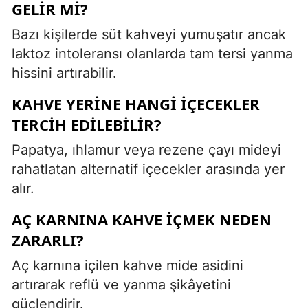
GELIR MI?
Bazı kişilerde süt kahveyi yumuşatır ancak
laktoz intoleransı olanlarda tam tersi yanma
hissini artırabilir.
KAHVE YERINE HANGI IÇECEKLER
TERCIH EDILEBILIR?
Papatya, ıhlamur veya rezene çayı mideyi
rahatlatan alternatif içecekler arasında yer
alır.
AÇ KARNINA KAHVE IÇMEK NEDEN
ZARARLI?
Aç karnına içilen kahve mide asidini
artırarak reflü ve yanma şikâyetini
güçlendirir.