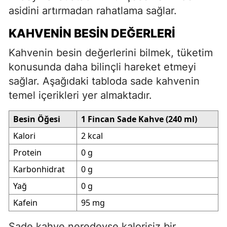
asidini artırmadan rahatlama sağlar.
KAHVENIN BESIN DEĞERLERI
Kahvenin besin değerlerini bilmek, tüketim
konusunda daha bilinçli hareket etmeyi
sağlar. Aşağıdaki tabloda sade kahvenin
temel içerikleri yer almaktadır.
Besin Öğesi
1 Fincan Sade Kahve (240 ml)
Kalori
2 kcal
Protein
0 g
Karbonhidrat
0 g
Yağ
0 g
Kafein
95 mg
Sade kahve neredeyse kalorisiz bir