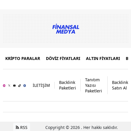
KRİPTO PARALAR
DÖVİZ FİYATLARI
ALTIN FİYATLARI
B
Tanıtım
Backlink
Backlink
İLETİŞİM
Yazısı
Paketleri
Satın Al
Paketleri
RSS
Copyright © 2026 . Her hakkı saklıdır.