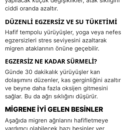
yapılacak küçük değişiklikler, atak sıklığını
ciddi oranda azaltır.
DÜZENLI EGZERSIZ VE SU TÜKETIMI
Hafif tempolu yürüyüşler, yoga veya nefes
egzersizleri stres seviyesini azaltarak
migren ataklarının önüne geçebilir.
EGZERSIZ NE KADAR SÜRMELI?
Günde 30 dakikalık yürüyüşler kan
dolaşımını düzenler, kas gerginliğini azaltır
ve beyne daha fazla oksijen gitmesini
sağlar. Bu da ağrı sıklığını düşürür.
MIGRENE İYI GELEN BESINLER
Aşağıda migren ağrılarını hafifletmeye
yardımcı olabilecek bazı besinler yer