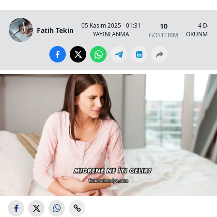
10
05 Kasım 2025 - 01:31
4 Daki
Fatih Tekin
YAYINLANMA
OKUNMA S
GÖSTERİM