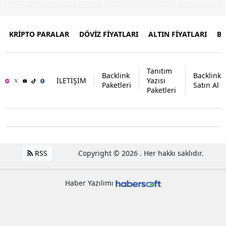
KRİPTO PARALAR
DÖVİZ FİYATLARI
ALTIN FİYATLARI
B
Tanıtım
Backlink
Backlink
İLETİŞİM
Yazısı
Paketleri
Satın Al
Paketleri
RSS
Copyright © 2026 . Her hakkı saklıdır.
Haber Yazılımı