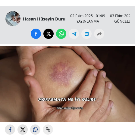
02 Ekim 2025 - 01:09
03 Ekim 2025 -
Hasan Hüseyin Duru
YAYINLANMA
GÜNCELLE