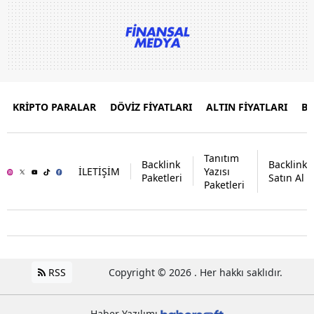
KRİPTO PARALAR
DÖVİZ FİYATLARI
ALTIN FİYATLARI
B
Tanıtım
Backlink
Backlink
İLETİŞİM
Yazısı
Paketleri
Satın Al
Paketleri
RSS
Copyright © 2026 . Her hakkı saklıdır.
Haber Yazılımı