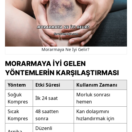
Morarmaya Ne İyi Gelir?
MORARMAYA İYI GELEN
YÖNTEMLERIN KARŞILAŞTIRMASI
Yöntem
Etki Süresi
Kullanım Zamanı
Soğuk
Morluk sonrası
İlk 24 saat
Kompres
hemen
Sıcak
48 saatten
Kan dolaşımını
Kompres
sonra
hızlandırmak için
Düzenli
Arnika