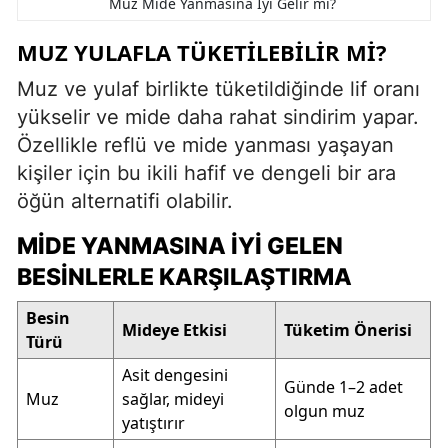
Muz Mide Yanmasına İyi Gelir mi?
MUZ YULAFLA TÜKETILEBILIR MI?
Muz ve yulaf birlikte tüketildiğinde lif oranı
yükselir ve mide daha rahat sindirim yapar.
Özellikle reflü ve mide yanması yaşayan
kişiler için bu ikili hafif ve dengeli bir ara
öğün alternatifi olabilir.
MIDE YANMASINA İYI GELEN
BESINLERLE KARŞILAŞTIRMA
Besin
Mideye Etkisi
Tüketim Önerisi
Türü
Asit dengesini
Günde 1–2 adet
Muz
sağlar, mideyi
olgun muz
yatıştırır