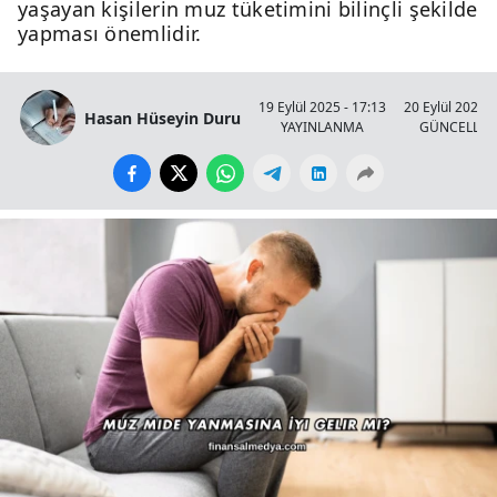
yaşayan kişilerin muz tüketimini bilinçli şekilde
yapması önemlidir.
19 Eylül 2025 - 17:13
20 Eylül 2025 -
Hasan Hüseyin Duru
YAYINLANMA
GÜNCELLE