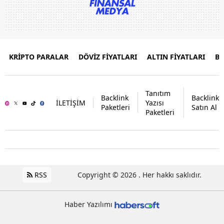
KRİPTO PARALAR
DÖVİZ FİYATLARI
ALTIN FİYATLARI
B
Tanıtım
Backlink
Backlink
İLETİŞİM
Yazısı
Paketleri
Satın Al
Paketleri
RSS
Copyright © 2026 . Her hakkı saklıdır.
Haber Yazılımı