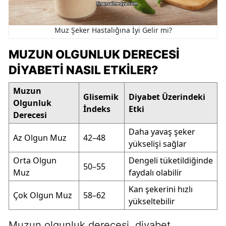
Muz Şeker Hastalığına İyi Gelir mi?
MUZUN OLGUNLUK DERECESI
DIYABETI NASIL ETKILER?
Muzun
Glisemik
Diyabet Üzerindeki
Olgunluk
İndeks
Etki
Derecesi
Daha yavaş şeker
Az Olgun Muz
42–48
yükselişi sağlar
Orta Olgun
Dengeli tüketildiğinde
50–55
Muz
faydalı olabilir
Kan şekerini hızlı
Çok Olgun Muz
58–62
yükseltebilir
Muzun olgunluk derecesi, diyabet