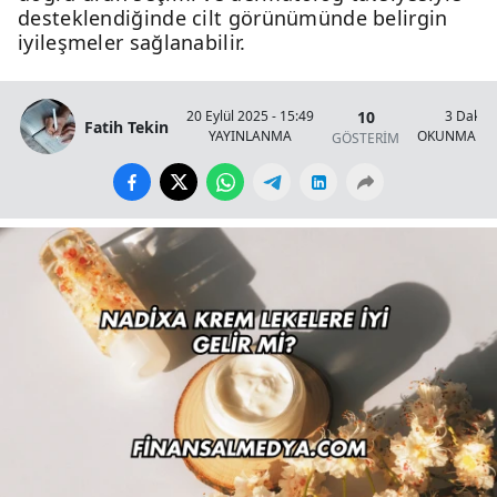
desteklendiğinde cilt görünümünde belirgin
iyileşmeler sağlanabilir.
10
20 Eylül 2025 - 15:49
3 Dakik
Fatih Tekin
YAYINLANMA
OKUNMA SÜ
GÖSTERİM