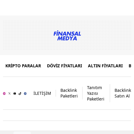
KRİPTO PARALAR
DÖVİZ FİYATLARI
ALTIN FİYATLARI
B
Tanıtım
Backlink
Backlink
İLETİŞİM
Yazısı
Paketleri
Satın Al
Paketleri