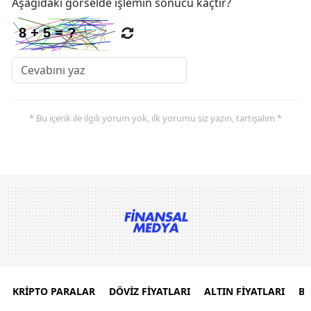
Aşağıdaki görselde işlemin sonucu kaçtır?
* Bu içerik ile ilgili yorum yok, ilk yorumu siz yazın, tartışalım *
KRİPTO PARALAR
DÖVİZ FİYATLARI
ALTIN FİYATLARI
B