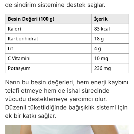
de sindirim sistemine destek sağlar.
Besin Değeri (100 g)
İçerik
Kalori
83 kcal
Karbonhidrat
18 g
Lif
4 g
C Vitamini
10 mg
Potasyum
236 mg
Narın bu besin değerleri, hem enerji kaybını
telafi etmeye hem de ishal sürecinde
vücudu desteklemeye yardımcı olur.
Düzenli tüketildiğinde bağışıklık sistemi için
ek bir katkı sağlar.