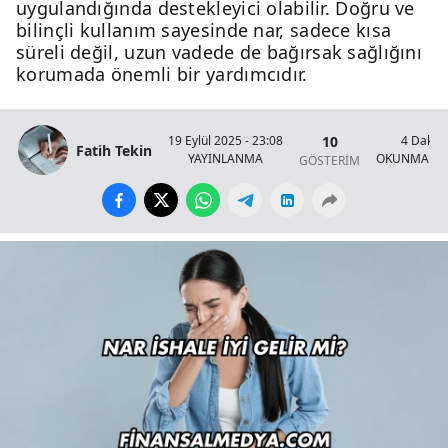
uygulandığında destekleyici olabilir. Doğru ve
bilinçli kullanım sayesinde nar, sadece kısa
süreli değil, uzun vadede de bağırsak sağlığını
korumada önemli bir yardımcıdır.
10
19 Eylül 2025 - 23:08
4 Dakik
Fatih Tekin
YAYINLANMA
OKUNMA SÜ
GÖSTERİM