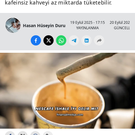
kafeinsiz kahveyi az miktarda tüketebilir.
19 Eylül 2025 - 17:15
20 Eylül 2025 -
Hasan Hüseyin Duru
YAYINLANMA
GÜNCELLE