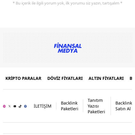
* Bu içerik ile ilgili yorum yok, ilk yorumu siz yazın, tartışalım *
KRİPTO PARALAR
DÖVİZ FİYATLARI
ALTIN FİYATLARI
B
Tanıtım
Backlink
Backlink
İLETİŞİM
Yazısı
Paketleri
Satın Al
Paketleri