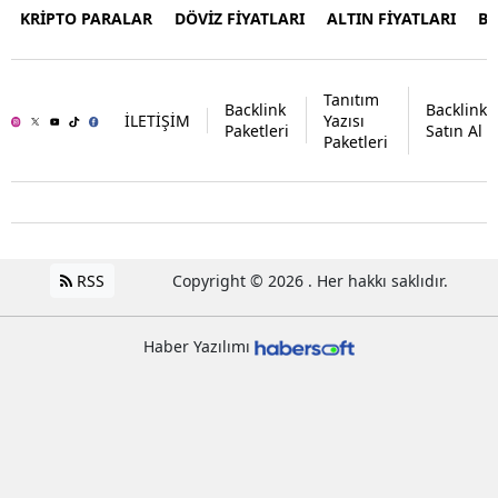
KRİPTO PARALAR
DÖVİZ FİYATLARI
ALTIN FİYATLARI
B
Tanıtım
Backlink
Backlink
İLETİŞİM
Yazısı
Paketleri
Satın Al
Paketleri
RSS
Copyright © 2026 . Her hakkı saklıdır.
Haber Yazılımı