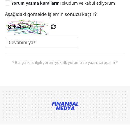
Yorum yazma kurallarını
okudum ve kabul ediyorum
Aşağıdaki görselde işlemin sonucu kaçtır?
* Bu içerik ile ilgili yorum yok, ilk yorumu siz yazın, tartışalım *