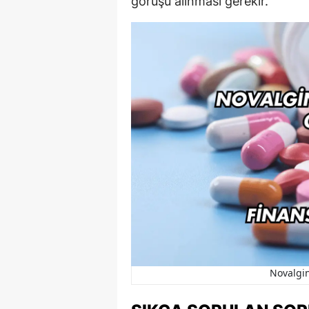
görüşü alınması gerekir.
Novalgin