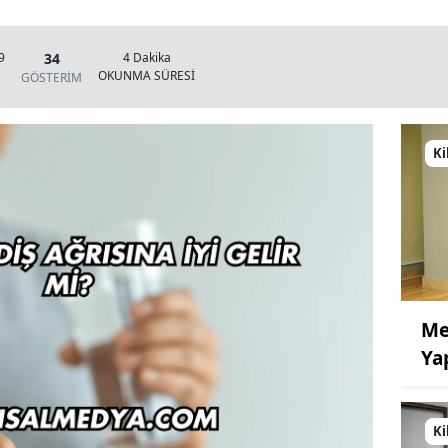
34
9
4 Dakika
OKUNMA SÜRESİ
GÖSTERİM
Ki
Me
Ya
Ki