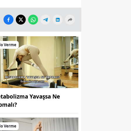
lo Verme
tabolizma Yavaşsa Ne
pmalı?
lo Verme