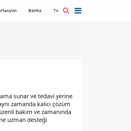
nflasyon
Banka
Teknoloji
Sağlık
atlama sunar ve tedavi yerine
, aynı zamanda kalıcı çözüm
 düzenli bakım ve zamanında
rine uzman desteği