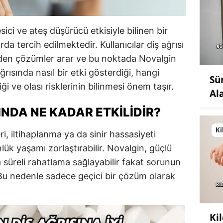
ici ve ateş düşürücü etkisiyle bilinen bir
larda tercih edilmektedir. Kullanıcılar diş ağrısı
eden çözümler arar ve bu noktada Novalgin
ğrısında nasıl bir etki gösterdiği, hangi
Sü
i ve olası risklerinin bilinmesi önem taşır.
Al
INDA NE KADAR ETKILIDIR?
Ki
eri, iltihaplanma ya da sinir hassasiyeti
lük yaşamı zorlaştırabilir. Novalgin, güçlü
sa süreli rahatlama sağlayabilir fakat sorunun
Bu nedenle sadece geçici bir çözüm olarak
Ki