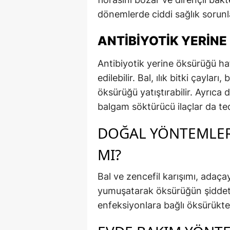
dönemlerde ciddi sağlık sorunla
ANTIBIYOTIK YERINE
Antibiyotik yerine öksürüğü haf
edilebilir. Bal, ılık bitki çaylar
öksürüğü yatıştırabilir. Ayrıca
balgam söktürücü ilaçlar da teda
DOĞAL YÖNTEMLER
MI?
Bal ve zencefil karışımı, adaçay
yumuşatarak öksürüğün şiddetini
enfeksiyonlara bağlı öksürükte