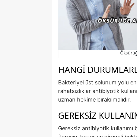
Öksürüğe
HANGI DURUMLARDA
Bakteriyel üst solunum yolu enf
rahatsızlıklar antibiyotik kull
uzman hekime bırakılmalıdır.
GEREKSIZ KULLANI
Gereksiz antibiyotik kullanımı b
florasını bozar ve dirençli bakt