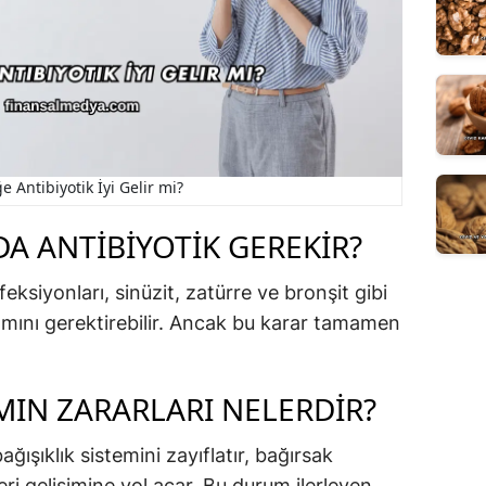
 Antibiyotik İyi Gelir mi?
 ANTIBIYOTIK GEREKIR?
eksiyonları, sinüzit, zatürre ve bronşit gibi
anımını gerektirebilir. Ancak bu karar tamamen
MIN ZARARLARI NELERDIR?
ağışıklık sistemini zayıflatır, bağırsak
eri gelişimine yol açar. Bu durum ilerleyen