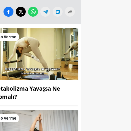
lo Verme
tabolizma Yavaşsa Ne
pmalı?
lo Verme