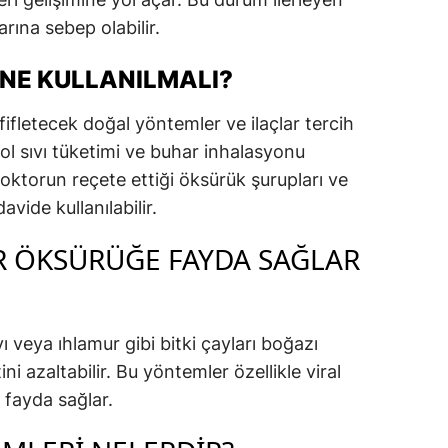
rına sebep olabilir.
 NE KULLANILMALI?
ifletecek doğal yöntemler ve ilaçlar tercih
ı, bol sıvı tüketimi ve buhar inhalasyonu
 doktorun reçete ettiği öksürük şurupları ve
vide kullanılabilir.
 ÖKSÜRÜĞE FAYDA SAĞLAR
ı veya ıhlamur gibi bitki çayları boğazı
 azaltabilir. Bu yöntemler özellikle viral
 fayda sağlar.