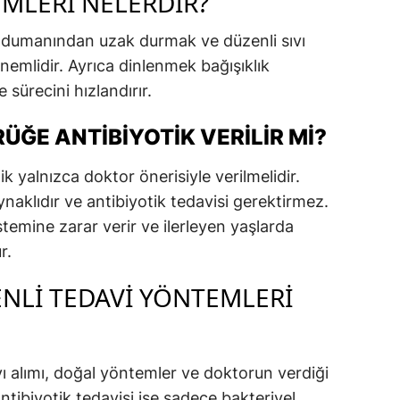
MLERI NELERDIR?
a dumanından uzak durmak ve düzenli sıvı
nemlidir. Ayrıca dinlenmek bağışıklık
 sürecini hızlandırır.
ĞE ANTIBIYOTIK VERILIR MI?
 yalnızca doktor önerisiyle verilmelidir.
aklıdır ve antibiyotik tedavisi gerektirmez.
stemine zarar verir ve ilerleyen yaşlarda
r.
NLI TEDAVI YÖNTEMLERI
vı alımı, doğal yöntemler ve doktorun verdiği
Antibiyotik tedavisi ise sadece bakteriyel