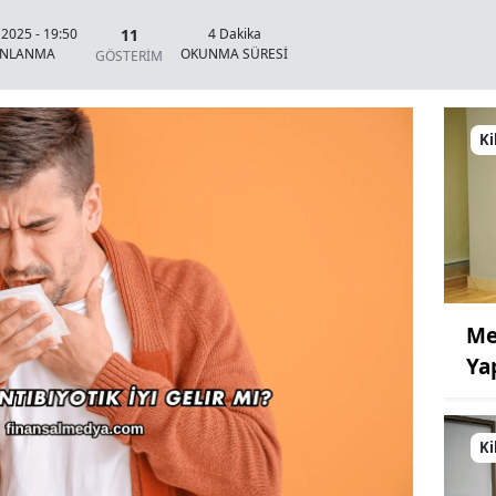
11
 2025 - 19:50
4 Dakika
INLANMA
OKUNMA SÜRESİ
GÖSTERİM
Ki
Me
Ya
Ki