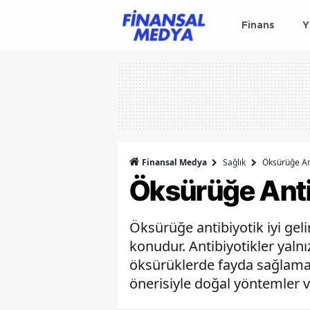
Finans
Y
Finansal Medya
Sağlık
Öksürüğe Ant
Öksürüğe Antib
Öksürüğe antibiyotik iyi gel
konudur. Antibiyotikler yalnı
öksürüklerde fayda sağlama
önerisiyle doğal yöntemler ve