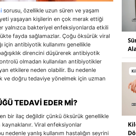
mi
sorusu, özellikle uzun süren ve yaşam
yeti yaşayan kişilerin en çok merak ettiği
er yalnızca bakteriyel enfeksiyonlarda etkili
ürükte fayda sağlamazlar. Çoğu öksürük viral
Sü
için antibiyotik kullanımı genellikle
Al
ağışıklık direncini düşürerek antibiyotik
kontrolü olmadan kullanılan antibiyotikler
an etkilere neden olabilir. Bu nedenle
Ki
ek ve doğru tedaviye yönelmek için uzman
ĞÜ TEDAVI EDER MI?
n bir ilaç değildir çünkü öksürük genellikle
Ki
n kaynaklanır. Viral enfeksiyonlar
Dö
bu nedenle yanlış kullanım hastalığın seyrini