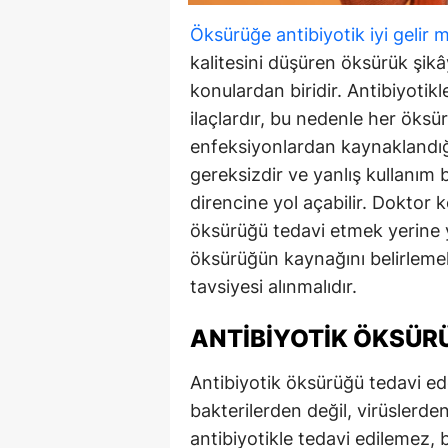
Öksürüğe antibiyotik iyi gelir 
kalitesini düşüren öksürük şikâ
konulardan biridir. Antibiyotikl
ilaçlardır, bu nedenle her öks
enfeksiyonlardan kaynaklandığı 
gereksizdir ve yanlış kullanım b
direncine yol açabilir. Doktor 
öksürüğü tedavi etmek yerine y
öksürüğün kaynağını belirlem
tavsiyesi alınmalıdır.
ANTIBIYOTIK ÖKSÜRÜ
Antibiyotik öksürüğü tedavi ede
bakterilerden değil, virüslerde
antibiyotikle tedavi edilemez, 