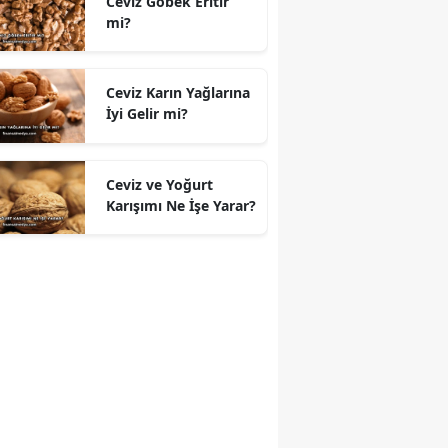
Ceviz Göbek Eritir
mi?
Ceviz Karın Yağlarına
İyi Gelir mi?
Ceviz ve Yoğurt
Karışımı Ne İşe Yarar?