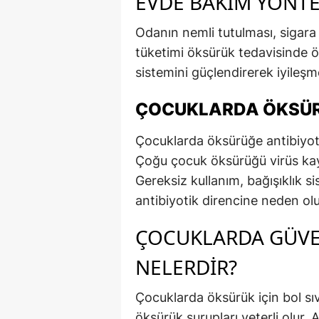
EVDE BAKIM YÖNTE
Odanın nemli tutulması, sigar
tüketimi öksürük tedavisinde ö
sistemini güçlendirerek iyileşme
ÇOCUKLARDA ÖKSÜRÜ
Çocuklarda öksürüğe antibiyotik
Çoğu çocuk öksürüğü virüs kayn
Gereksiz kullanım, bağışıklık si
antibiyotik direncine neden olu
ÇOCUKLARDA GÜVE
NELERDIR?
Çocuklarda öksürük için bol sı
öksürük şurupları yeterli olur. 