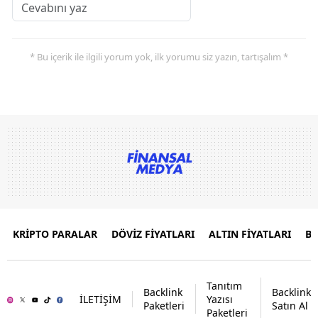
* Bu içerik ile ilgili yorum yok, ilk yorumu siz yazın, tartışalım *
KRİPTO PARALAR
DÖVİZ FİYATLARI
ALTIN FİYATLARI
B
Tanıtım
Backlink
Backlink
İLETİŞİM
Yazısı
Paketleri
Satın Al
Paketleri