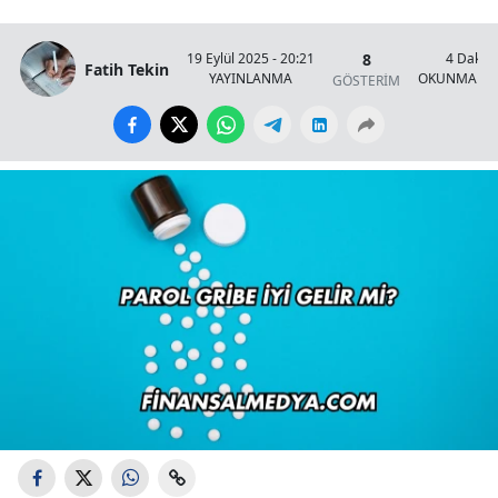
8
19 Eylül 2025 - 20:21
4 Dakik
Fatih Tekin
YAYINLANMA
OKUNMA SÜ
GÖSTERİM