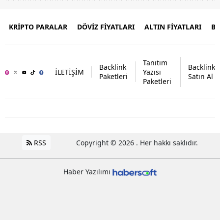
KRİPTO PARALAR
DÖVİZ FİYATLARI
ALTIN FİYATLARI
B
Tanıtım
Backlink
Backlink
İLETİŞİM
Yazısı
Paketleri
Satın Al
Paketleri
RSS
Copyright © 2026 . Her hakkı saklıdır.
Haber Yazılımı