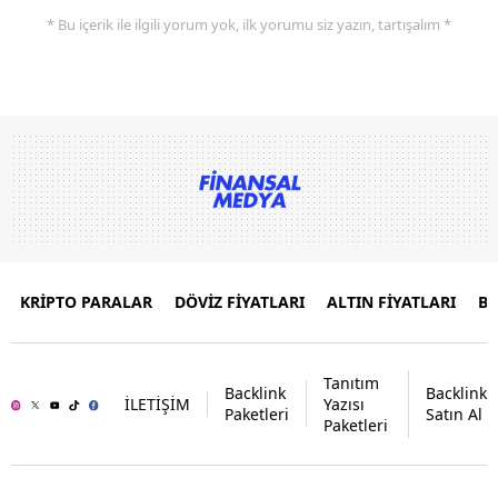
* Bu içerik ile ilgili yorum yok, ilk yorumu siz yazın, tartışalım *
KRİPTO PARALAR
DÖVİZ FİYATLARI
ALTIN FİYATLARI
B
Tanıtım
Backlink
Backlink
İLETİŞİM
Yazısı
Paketleri
Satın Al
Paketleri