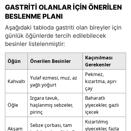
GASTRITI OLANLAR İÇIN ÖNERILEN
BESLENME PLANI
Aşağıdaki tabloda gastriti olan bireyler için
günlük öğünlerde tercih edilebilecek
besinler listelenmiştir:
Kaçınılması
Öğün
Önerilen Besinler
Gerekenler
Pekmez,
Yulaf ezmesi, muz, az
Kahvaltı
kızartma, aşırı
yağlı yoğurt
çay
Izgara tavuk,
Baharatlı
Öğle
haşlanmış sebzeler,
yiyecekler, gazlı
pirinç
içecek
Kızartılmış
Sebze çorbası, tam
Akşam
yiyecekler, fazla