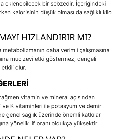
kla eklenebilecek bir sebzedir. İçeriğindeki
rken kalorisinin düşük olması da sağlıklı kilo
MAYI HIZLANDIRIR MI?
nde metabolizmanın daha verimli çalışmasına
aşına mucizevi etki göstermez, dengeli
tkili olur.
ĞERLERI
a rağmen vitamin ve mineral açısından
C ve K vitaminleri ile potasyum ve demir
de genel sağlık üzerinde önemli katkılar
ğına yönelik lif oranı oldukça yüksektir.