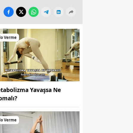
lo Verme
tabolizma Yavaşsa Ne
pmalı?
lo Verme