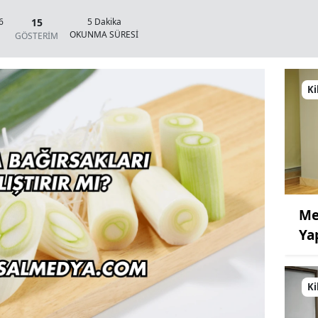
15
6
5 Dakika
OKUNMA SÜRESİ
GÖSTERİM
Ki
Me
Ya
Ki