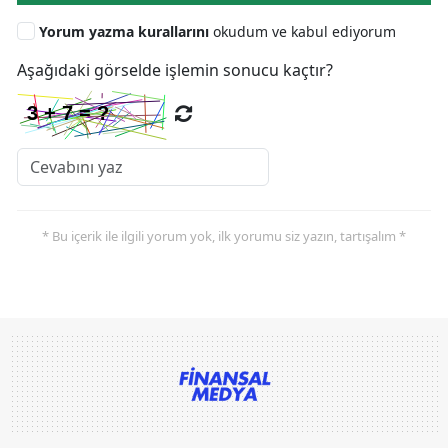
Yorum yazma kurallarını
okudum ve kabul ediyorum
Aşağıdaki görselde işlemin sonucu kaçtır?
* Bu içerik ile ilgili yorum yok, ilk yorumu siz yazın, tartışalım *