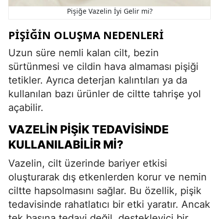
Pişiğe Vazelin İyi Gelir mi?
PIŞIĞIN OLUŞMA NEDENLERI
Uzun süre nemli kalan cilt, bezin
sürtünmesi ve cildin hava almaması pişiği
tetikler. Ayrıca deterjan kalıntıları ya da
kullanılan bazı ürünler de ciltte tahrişe yol
açabilir.
VAZELIN PIŞIK TEDAVISINDE
KULLANILABILIR MI?
Vazelin, cilt üzerinde bariyer etkisi
oluşturarak dış etkenlerden korur ve nemin
ciltte hapsolmasını sağlar. Bu özellik, pişik
tedavisinde rahatlatıcı bir etki yaratır. Ancak
tek başına tedavi değil, destekleyici bir