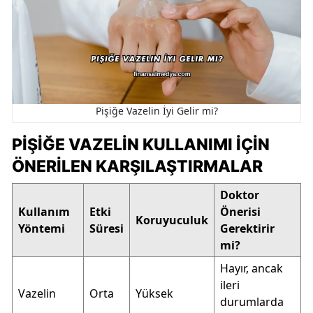
Pişiğe Vazelin İyi Gelir mi?
PIŞIĞE VAZELIN KULLANIMI İÇIN
ÖNERILEN KARŞILAŞTIRMALAR
Doktor
Kullanım
Etki
Önerisi
Koruyuculuk
Yöntemi
Süresi
Gerektirir
mi?
Hayır, ancak
ileri
Vazelin
Orta
Yüksek
durumlarda