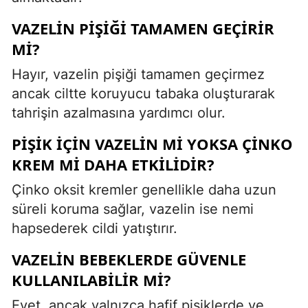
VAZELIN PIŞIĞI TAMAMEN GEÇIRIR
MI?
Hayır, vazelin pişiği tamamen geçirmez
ancak ciltte koruyucu tabaka oluşturarak
tahrişin azalmasına yardımcı olur.
PIŞIK IÇIN VAZELIN MI YOKSA ÇINKO
KREM MI DAHA ETKILIDIR?
Çinko oksit kremler genellikle daha uzun
süreli koruma sağlar, vazelin ise nemi
hapsederek cildi yatıştırır.
VAZELIN BEBEKLERDE GÜVENLE
KULLANILABILIR MI?
Evet, ancak yalnızca hafif pişiklerde ve