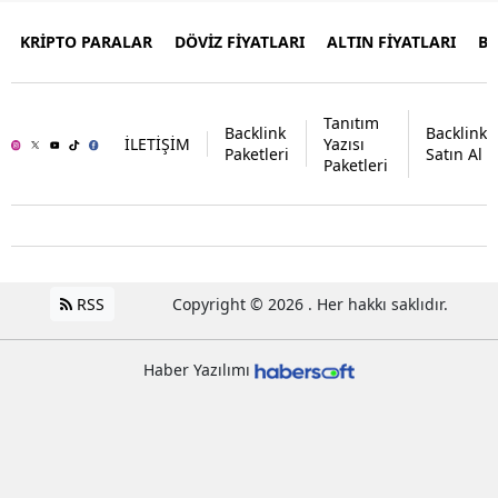
KRİPTO PARALAR
DÖVİZ FİYATLARI
ALTIN FİYATLARI
B
Tanıtım
Backlink
Backlink
İLETİŞİM
Yazısı
Paketleri
Satın Al
Paketleri
RSS
Copyright © 2026 . Her hakkı saklıdır.
Haber Yazılımı