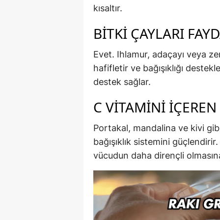
kısaltır.
BITKI ÇAYLARI FAY
Evet. Ihlamur, adaçayı veya ze
hafifletir ve bağışıklığı destek
destek sağlar.
C VITAMINI İÇEREN
Portakal, mandalina ve kivi gi
bağışıklık sistemini güçlendiri
vücudun daha dirençli olmasına