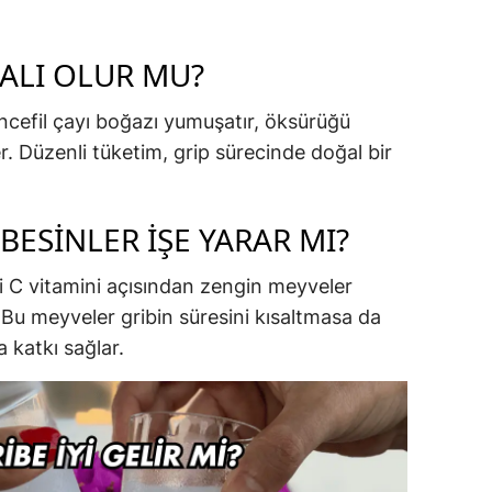
DALI OLUR MU?
ncefil çayı boğazı yumuşatır, öksürüğü
ler. Düzenli tüketim, grip sürecinde doğal bir
 BESINLER İŞE YARAR MI?
bi C vitamini açısından zengin meyveler
r. Bu meyveler gribin süresini kısaltmasa da
 katkı sağlar.