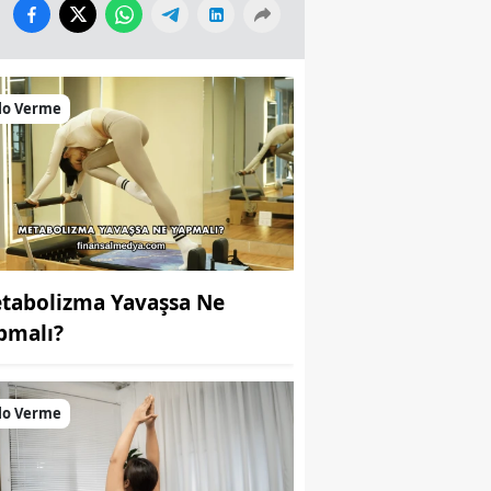
lo Verme
tabolizma Yavaşsa Ne
pmalı?
lo Verme