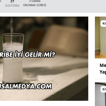
27
6
3 Dakika
OKUNMA SÜRESİ
GÖSTERİM
Ki
Me
Ya
Ki