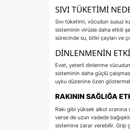
SIVI TÜKETIMI NE
Sıvı tüketimi, vücudun susuz ka
sisteminin virüsle daha etkili 
sürecinde su, bitki çayları ve ç
DINLENMENIN ETKIS
Evet, yeterli dinlenme vücudun 
sisteminin daha güçlü çalışmas
uyku düzenine özen göstermek
RAKININ SAĞLIĞA ET
Rakı gibi yüksek alkol oranına 
verse de uzun vadede bağışıklı
sistemine zarar verebilir. Grip g