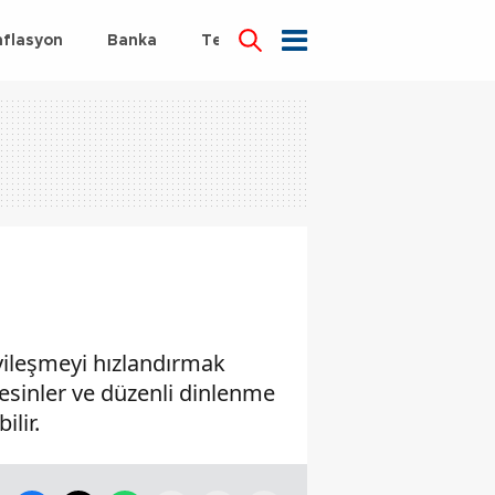
nflasyon
Banka
Teknoloji
Sağlık
yileşmeyi hızlandırmak
i besinler ve düzenli dinlenme
ilir.