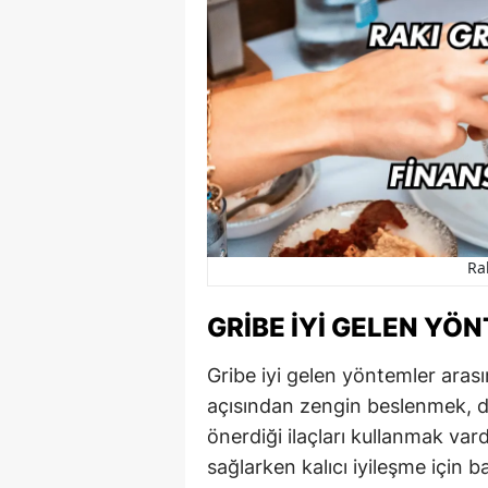
Rak
GRIBE İYI GELEN YÖ
Gribe iyi gelen yöntemler arası
açısından zengin beslenmek, 
önerdiği ilaçları kullanmak var
sağlarken kalıcı iyileşme için b