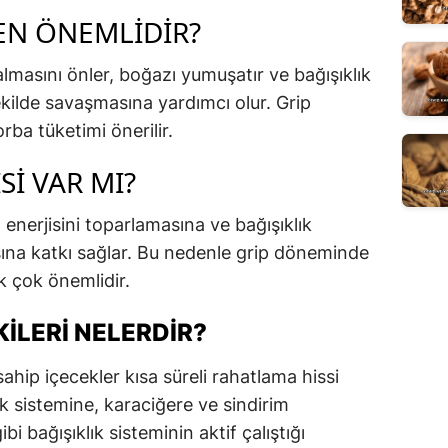
DEN ÖNEMLIDIR?
lmasını önler, boğazı yumuşatır ve bağışıklık
şekilde savaşmasına yardımcı olur. Grip
orba tüketimi önerilir.
I VAR MI?
enerjisini toparlamasına ve bağışıklık
ına katkı sağlar. Bu nedenle grip döneminde
 çok önemlidir.
KILERI NELERDIR?
sahip içecekler kısa süreli rahatlama hissi
k sistemine, karaciğere ve sindirim
ibi bağışıklık sisteminin aktif çalıştığı