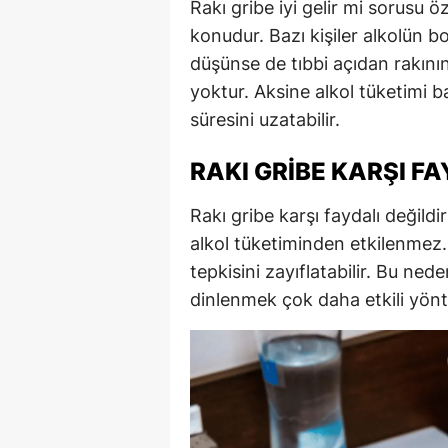
Rakı gribe iyi gelir mi sorusu ö
konudur. Bazı kişiler alkolün b
düşünse de tıbbi açıdan rakının g
yoktur. Aksine alkol tüketimi bağ
süresini uzatabilir.
RAKI GRIBE KARŞI FA
Rakı gribe karşı faydalı değild
alkol tüketiminden etkilenmez. 
tepkisini zayıflatabilir. Bu ne
dinlenmek çok daha etkili yönt