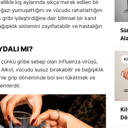
zellikle kış aylarında sıkça merak edilen bir
oğazı yumuşattığını ve vücudu rahatlattığını
ribi iyileştirdiğine dair bilimsel bir kanıt
ışıklık sistemini zayıflatabilir ve hastalığın
Sü
Al
YDALI MI?
Ki
ir çünkü gribe sebep olan influenza virüsü,
Alkol, vücudu susuz bırakabilir ve bağışıklık
denle grip döneminde bol sıvı tüketmek ve
emlerdir.
Ki
Dö