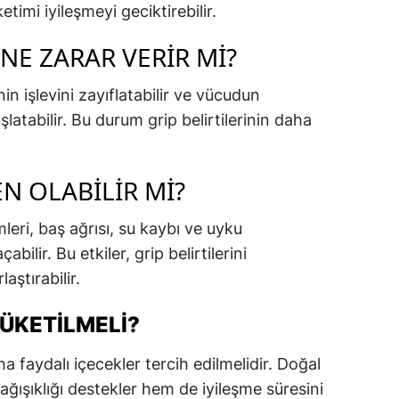
timi iyileşmeyi geciktirebilir.
INE ZARAR VERIR MI?
nin işlevini zayıflatabilir ve vücudun
latabilir. Bu durum grip belirtilerinin daha
N OLABILIR MI?
leri, baş ağrısı, su kaybı ve uyku
abilir. Bu etkiler, grip belirtilerini
aştırabilir.
TÜKETILMELI?
 faydalı içecekler tercih edilmelidir. Doğal
bağışıklığı destekler hem de iyileşme süresini